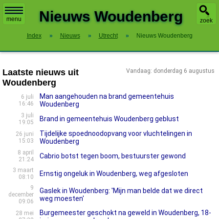
X
Nieuws Woudenberg
menu
zoek
Index
»
Nieuws
»
Utrecht
»
Nieuws Woudenberg
Laatste nieuws uit
Vandaag: donderdag 6 augustus
Woudenberg
Man aangehouden na brand gemeentehuis
6 juli
16:46
Woudenberg
3 juli
Brand in gemeentehuis Woudenberg geblust
19:05
Tijdelijke spoednoodopvang voor vluchtelingen in
26 juni
15:03
Woudenberg
8 april
Cabrio botst tegen boom, bestuurster gewond
21:24
3 maart
Ernstig ongeluk in Woudenberg, weg afgesloten
08:10
9
Gaslek in Woudenberg: 'Mijn man belde dat we direct
december
weg moesten'
09:06
Burgemeester geschokt na geweld in Woudenberg, 18-
28 mei