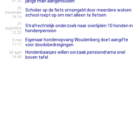
07:32
jarige man aangehouden
22
Scholier op de fiets omsingeld door meerdere wolven:
november
school roept op om niet alleen te fietsen
14:16
21
Strafrechtelijk onderzoek naar overlijden 10 honden in
augustus
hondenpension
12:22
Eigenaar hondenopvang Woudenberg doet aangifte
8 mei
17:17
voor doodsbedreigingen
Hondenbaasjes willen oorzaak pensiondrama snel
30 april
14:45
boven tafel