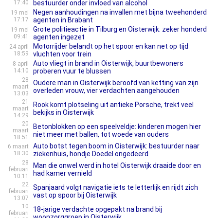
17:40
bestuurder onder invloed van alcohol
Negen aanhoudingen na invallen met bijna tweehonderd
19 mei
17:17
agenten in Brabant
Grote politieactie in Tilburg en Oisterwijk: zeker honderd
19 mei
09:41
agenten ingezet
Motorrijder belandt op het spoor en kan net op tijd
24 april
18:59
vluchten voor trein
Auto vliegt in brand in Oisterwijk, buurtbewoners
8 april
14:10
proberen vuur te blussen
28
Oudere man in Oisterwijk beroofd van ketting van zijn
maart
overleden vrouw, vier verdachten aangehouden
13:03
21
Rook komt plotseling uit antieke Porsche, trekt veel
maart
bekijks in Oisterwijk
14:29
20
Betonblokken op een speelveldje: kinderen mogen hier
maart
niet meer met ballen, tot woede van ouders
18:51
Auto botst tegen boom in Oisterwijk: bestuurder naar
6 maart
18:30
ziekenhuis, hondje Doedel ongedeerd
28
Man die onwel werd in hotel Oisterwijk draaide door en
februari
had kamer vernield
10:11
22
Spanjaard volgt navigatie iets te letterlijk en rijdt zich
februari
vast op spoor bij Oisterwijk
13:07
10
18-jarige verdachte opgepakt na brand bij
februari
woonzorggroep in Oisterwijk