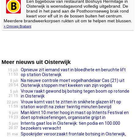
Een bijgebouw van restaurant Boshuys Hermitage in
Oisterwijk is woensdagavond volledig uitgebrand. De
brand in het pand aan de Posthoornseweg brak rond
kwart voor elf uit in de bossen buiten het centrum.
Meerdere brandweerkorpsen rukten uit om te helpen met blussen.
» Omroep Brabant
Meer nieuws uit Oisterwijk
Opnieuw zit iemand vast in bloedhete en beruchte lift
15 juli
11:53
op station Oisterwijk
Na nieuwe controle moet vogelhandelaar Cas (21) uit
8 juli
20:54
Oisterwijk stoppen met kweken van zijn vogels
Vrouw raakt gewond bij botsing tegen boom op rotonde
5 juli
21:15
in Oisterwijk
Vrouw komt vast te zitten in snikhete glazen lift op
22 juni
11:59
station wordt na zeker twintig minuten bevrijd
Man klimt 10 meter hoog in mast op Intents Festival en
9 juni
19:23
doet optrekoefeningen, organisatie grijpt in
Intents gaat los in Oisterwijk: tien podia en 100.000
5 juni
20:37
bezoekers verwacht
Spookrijder veroorzaakt frontale botsing in Oisterwijk,
31 mei