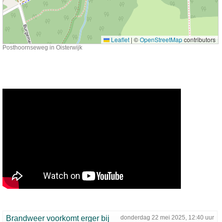
Leaflet
|
©
OpenStreetMap
contributors
Posthoornseweg in Oisterwijk
Brandweer voorkomt erger bij
donderdag 22 mei 2025, 12:40 uur