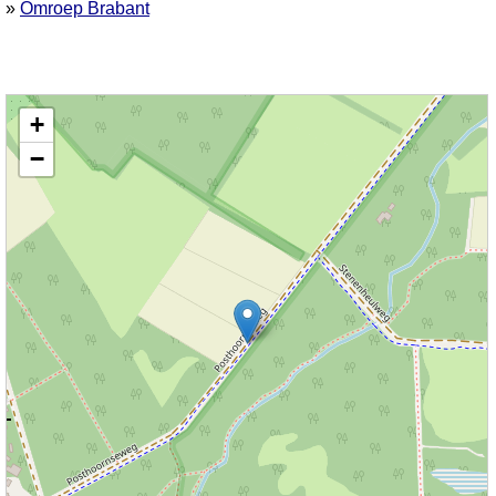
»
Omroep Brabant
Kaart nieuws Oisterwijk. Locatie nieuws: 51.57870 / 5.23618 Posthoornseweg
+
−