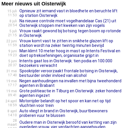
Meer nieuws uit Oisterwijk
Opnieuw zit iemand vast in bloedhete en beruchte lift
15 juli
11:53
op station Oisterwijk
Na nieuwe controle moet vogelhandelaar Cas (21) uit
8 juli
20:54
Oisterwijk stoppen met kweken van zijn vogels
Vrouw raakt gewond bij botsing tegen boom op rotonde
5 juli
21:15
in Oisterwijk
Vrouw komt vast te zitten in snikhete glazen lift op
22 juni
11:59
station wordt na zeker twintig minuten bevrijd
Man klimt 10 meter hoog in mast op Intents Festival en
9 juni
19:23
doet optrekoefeningen, organisatie grijpt in
Intents gaat los in Oisterwijk: tien podia en 100.000
5 juni
20:37
bezoekers verwacht
Spookrijder veroorzaakt frontale botsing in Oisterwijk,
31 mei
17:40
bestuurder onder invloed van alcohol
Negen aanhoudingen na invallen met bijna tweehonderd
19 mei
17:17
agenten in Brabant
Grote politieactie in Tilburg en Oisterwijk: zeker honderd
19 mei
09:41
agenten ingezet
Motorrijder belandt op het spoor en kan net op tijd
24 april
18:59
vluchten voor trein
Auto vliegt in brand in Oisterwijk, buurtbewoners
8 april
14:10
proberen vuur te blussen
28
Oudere man in Oisterwijk beroofd van ketting van zijn
maart
overleden vrouw, vier verdachten aangehouden