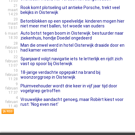
13:03
21
Rook komt plotseling uit antieke Porsche, trekt veel
maart
bekijks in Oisterwijk
14:29
20
Betonblokken op een speelveldje: kinderen mogen hier
maart
niet meer met ballen, tot woede van ouders
18:51
Auto botst tegen boom in Oisterwijk: bestuurder naar
6 maart
18:30
ziekenhuis, hondje Doedel ongedeerd
28
Man die onwel werd in hotel Oisterwijk draaide door en
februari
had kamer vernield
10:11
22
Spanjaard volgt navigatie iets te letterlijk en rijdt zich
februari
vast op spoor bij Oisterwijk
13:07
10
18-jarige verdachte opgepakt na brand bij
februari
woonzorggroep in Oisterwijk
11:28
9
Pluimveehouder wordt drie keer in vijf jaar tijd door
februari
vogelgriep getroffen
17:37
4
Vrouwelijke aandacht genoeg, maar Robèrt kiest voor
februari
rust: 'Nog even niet'
11:40