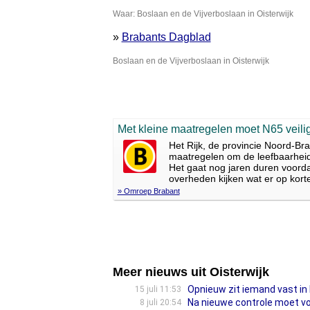
Waar: Boslaan en de Vijverboslaan in Oisterwijk
»
Brabants Dagblad
Boslaan en de Vijverboslaan in Oisterwijk
Met kleine maatregelen moet N65 veili
Het Rijk, de provincie Noord-B
maatregelen om de leefbaarheid 
Het gaat nog jaren duren voorda
overheden kijken wat er op korte
» Omroep Brabant
Meer nieuws uit Oisterwijk
Opnieuw zit iemand vast in 
15 juli 11:53
Na nieuwe controle moet vo
8 juli 20:54