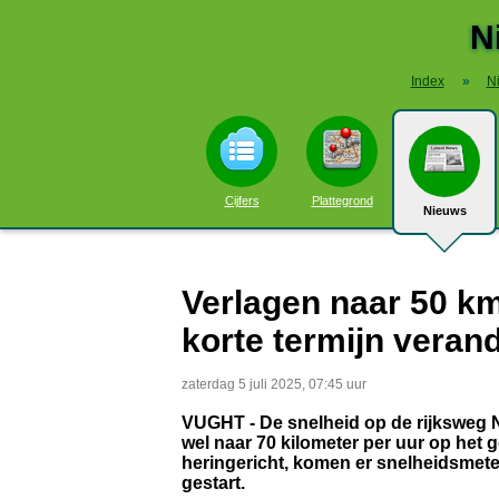
N
Index
»
N
Cijfers
Plattegrond
Nieuws
Verlagen naar 50 km
korte termijn veran
zaterdag 5 juli 2025, 07:45 uur
VUGHT - De snelheid op de rijksweg N6
wel naar 70 kilometer per uur op het 
heringericht, komen er snelheidsmet
gestart.