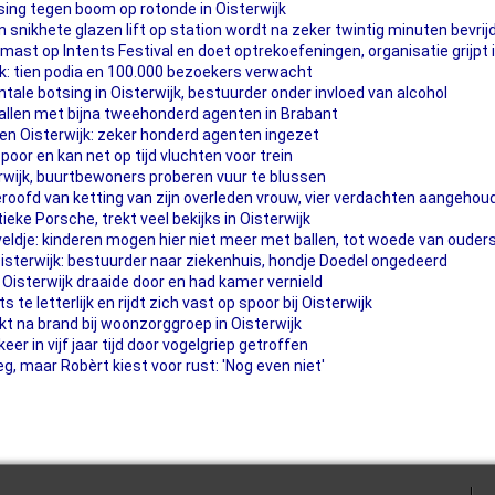
sing tegen boom op rotonde in Oisterwijk
 snikhete glazen lift op station wordt na zeker twintig minuten bevrij
mast op Intents Festival en doet optrekoefeningen, organisatie grijpt 
ijk: tien podia en 100.000 bezoekers verwacht
tale botsing in Oisterwijk, bestuurder onder invloed van alcohol
llen met bijna tweehonderd agenten in Brabant
g en Oisterwijk: zeker honderd agenten ingezet
poor en kan net op tijd vluchten voor trein
terwijk, buurtbewoners proberen vuur te blussen
roofd van ketting van zijn overleden vrouw, vier verdachten aangehou
ieke Porsche, trekt veel bekijks in Oisterwijk
eldje: kinderen mogen hier niet meer met ballen, tot woede van ouder
isterwijk: bestuurder naar ziekenhuis, hondje Doedel ongedeerd
 Oisterwijk draaide door en had kamer vernield
 te letterlijk en rijdt zich vast op spoor bij Oisterwijk
t na brand bij woonzorggroep in Oisterwijk
er in vijf jaar tijd door vogelgriep getroffen
, maar Robèrt kiest voor rust: 'Nog even niet'