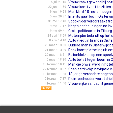
Vrouw raakt gewond bij bot
5 juli 21:15
Vrouw komt vast te zitten in
22 juni 11:59
Man klimt 10 meter hoog in 
9 juni 19:23
Intents gaat los in Oisterw
5 juni 20:37
Spookrijder veroorzaakt fron
31 mei 17:40
Negen aanhoudingen na inva
19 mei 17:17
Grote politieactie in Tilbur
19 mei 09:41
Motorrijder belandt op het s
24 april 18:59
Auto vliegt in brand in Ois
8 april 14:10
Oudere man in Oisterwijk be
28 maart 13:03
Rook komt plotseling uit ant
21 maart 14:29
Betonblokken op een speelv
20 maart 18:51
Auto botst tegen boom in O
6 maart 18:30
Man die onwel werd in hotel
28 februari 10:11
Spanjaard volgt navigatie iets
22 februari 13:07
18-jarige verdachte opgepak
10 februari 11:28
Pluimveehouder wordt drie ke
9 februari 17:37
Vrouwelijke aandacht genoeg
4 februari 11:40