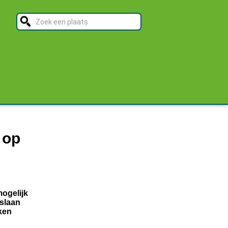
 op
mogelijk
oslaan
ken