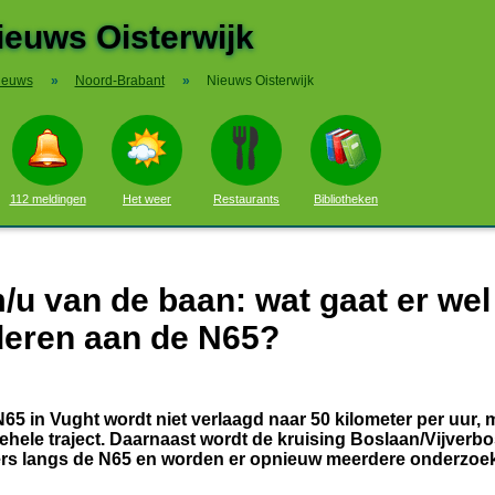
ieuws Oisterwijk
ieuws
»
Noord-Brabant
»
Nieuws Oisterwijk
112 meldingen
Het weer
Restaurants
Bibliotheken
/u van de baan: wat gaat er wel
deren aan de N65?
5 in Vught wordt niet verlaagd naar 50 kilometer per uur, 
gehele traject. Daarnaast wordt de kruising Boslaan/Vijverb
ers langs de N65 en worden er opnieuw meerdere onderzoe