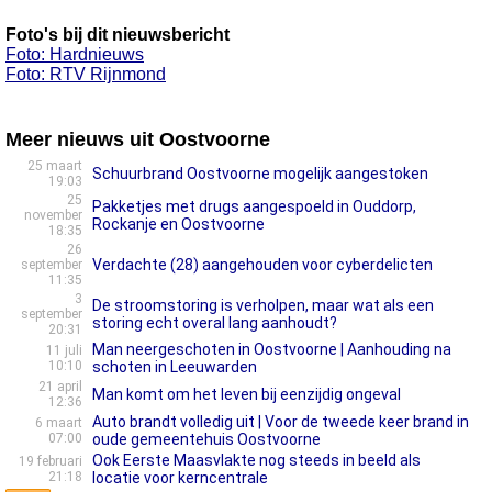
Foto's bij dit nieuwsbericht
Foto: Hardnieuws
Foto: RTV Rijnmond
Meer nieuws uit Oostvoorne
25 maart
Schuurbrand Oostvoorne mogelijk aangestoken
19:03
25
Pakketjes met drugs aangespoeld in Ouddorp,
november
Rockanje en Oostvoorne
18:35
26
Verdachte (28) aangehouden voor cyberdelicten
september
11:35
3
De stroomstoring is verholpen, maar wat als een
september
storing echt overal lang aanhoudt?
20:31
Man neergeschoten in Oostvoorne | Aanhouding na
11 juli
10:10
schoten in Leeuwarden
21 april
Man komt om het leven bij eenzijdig ongeval
12:36
Auto brandt volledig uit | Voor de tweede keer brand in
6 maart
07:00
oude gemeentehuis Oostvoorne
Ook Eerste Maasvlakte nog steeds in beeld als
19 februari
21:18
locatie voor kerncentrale