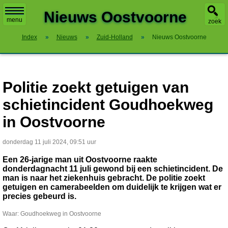
X
Nieuws Oostvoorne
menu
zoek
Index
»
Nieuws
»
Zuid-Holland
»
Nieuws Oostvoorne
Politie zoekt getuigen van
schietincident Goudhoekweg
in Oostvoorne
donderdag 11 juli 2024, 09:51 uur
Een 26-jarige man uit Oostvoorne raakte
donderdagnacht 11 juli gewond bij een schietincident. De
man is naar het ziekenhuis gebracht. De politie zoekt
getuigen en camerabeelden om duidelijk te krijgen wat er
precies gebeurd is.
Waar: Goudhoekweg in Oostvoorne