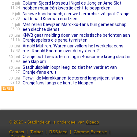
Column Sjoerd Mossou | Nigel de Jong en Arne Slot
2 juli
11:04
hebben maar één kwestie echt te bespreken
Nieuwe bondscoach, nieuwe hiërarchie: zó gaat Oranje
2 juli
07:00
na Ronald Koeman eruitzien
Met rellen bewijzen Marokko-fans hun gemeenschap
1 juli
06:00
een slechte dienst
KNVB gaat melding doen van racistische berichten aan
30 juni
21:16
Oranjespelers die penalty misten
Arnold Mühren: ’Waren aanvallers het werkelijk eens
30 juni
13:43
met Ronald Koeman over dit systeem?’
Oranje out: feeststemming in Bussumse kroeg slaat in
30 juni
10:49
één klap om
Stadhuisplein loopt leeg: zo ziet het verdriet van
30 juni
09:27
Oranje-fans eruit
Terwijl de Marokkanen toeterend langsrijden, staan
30 juni
08:10
Oranjefans langs de kant te klappen
© 2026 - StadIndex.nl is onderdeel van
Obedo
Contact
|
Twitter
|
RSS feed
|
Chrome Extensie
|
Disclaimer