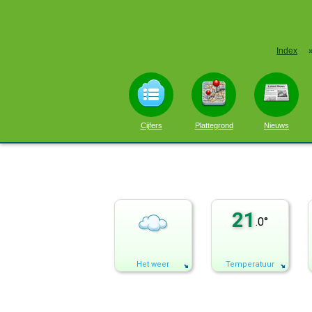
Index
Cijfers
Plattegrond
Nieuws
21
.0°
Het weer
Temperatuur