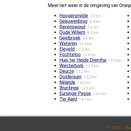
Meer het weer in de omgeving van Oranj
Hoogersmilde
3.2 km
Geeuwenbrug
6.4 km
Ravenswoud
7.6 km
Oude Willem
9.3 km
Geelbroek
9.8 km
Wateren
10.4 km
Eleveld
11.0 km
Fochteloo
12.0 km
Huis ter Heide Drenthe
12.5 km
Westerbork
12.9 km
Deurze
13.2 km
Doldersum
13.5 km
Nijlande
14.0 km
Bruntinge
14.2 km
Eursinge Pesse
14.6 km
Ter Aard
14.7 km
© 2026 - Sta