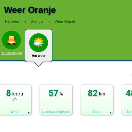
Weer Oranje
»
Het weer
»
Drenthe
»
Weer Oranje
112 meldingen
Het weer
L
8
57
82
4
km/u
%
km
Wind
Luchtvochtigheid
Zicht
Zon