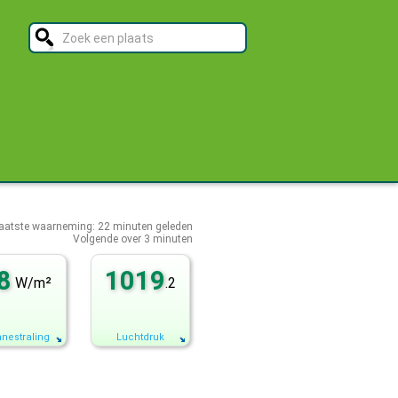
aatste waarneming:
22
minuten geleden
Volgende over
3 minuten
8
1019
W/m²
.2
nestraling
Luchtdruk