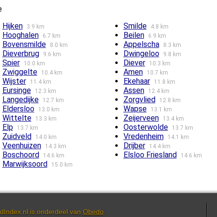
e
Hijken
Smilde
3.9 km
4.8 km
Hooghalen
Beilen
6.7 km
6.9 km
Bovensmilde
Appelscha
8.0 km
8.3 km
Dieverbrug
Dwingeloo
9.6 km
9.8 km
Spier
Diever
10.0 km
10.3 km
Zwiggelte
Amen
10.4 km
10.7 km
Wijster
Ekehaar
11.4 km
11.8 km
Eursinge
Assen
12.3 km
12.4 km
Langedijke
Zorgvlied
12.7 km
12.8 km
Eldersloo
Wapse
13.0 km
13.1 km
Wittelte
Zeijerveen
13.3 km
13.4 km
Elp
Oosterwolde
13.7 km
13.7 km
Zuidveld
Vredenheim
14.0 km
14.1 km
Veenhuizen
Drijber
14.3 km
14.4 km
Boschoord
Elsloo Friesland
14.6 km
14.6 km
Marwijksoord
15.0 km
dIndex.nl is onderdeel van
Obedo