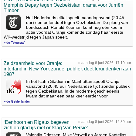
Memphis Depay tegen Oezbekistan, drama voor Jurriën
Timber
Het Nederlands elftal speelt maandagavond (20.45
uur) een oefenduel tegen Oezbekistan. De ploeg van
bondscoach Ronald Koeman komt nog één keer in
actie voordat Oranje komende zondag haar eerste
WK-wedstrijd tegen Japan speelt.
» de Telegraaf
Zeldzaamheid voor Oranje:
maandag 8 juni 2026, 17:19 uur
interland in New York zonder publiek doet terugdenken aan
1987
In het Icahn Stadium in Manhattan speelt Oranje
vanavond (20.45 uur Nederlandse tijd) zonder publiek
tegen Oezbekistan. In de moderne geschiedenis
kwam dat maar een paar keer eerder voor.
» de Gelderlander
‘Eenhoorn en Rigaux begeven
maandag 8 juni 2026, 12:39 uur
zich op glad ijs met ontslag Van Persie’
Valentijn Driessen, Mike Verweij en Jeroen Kapteijns