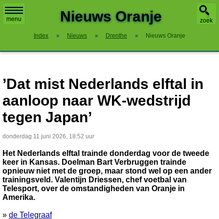
X
Nieuws Oranje
menu
zoek
Index
»
Nieuws
»
Drenthe
»
Nieuws Oranje
’Dat mist Nederlands elftal in
aanloop naar WK-wedstrijd
tegen Japan’
donderdag 11 juni 2026, 18:52 uur
Het Nederlands elftal trainde donderdag voor de tweede
keer in Kansas. Doelman Bart Verbruggen trainde
opnieuw niet met de groep, maar stond wel op een ander
trainingsveld. Valentijn Driessen, chef voetbal van
Telesport, over de omstandigheden van Oranje in
Amerika.
»
de Telegraaf