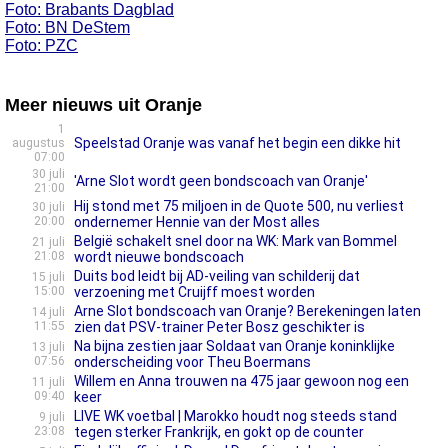
Foto: Brabants Dagblad
Foto: BN DeStem
Foto: PZC
Meer nieuws uit Oranje
1
Speelstad Oranje was vanaf het begin een dikke hit
augustus
07:00
30 juli
'Arne Slot wordt geen bondscoach van Oranje'
21:00
Hij stond met 75 miljoen in de Quote 500, nu verliest
30 juli
20:00
ondernemer Hennie van der Most alles
België schakelt snel door na WK: Mark van Bommel
21 juli
21:08
wordt nieuwe bondscoach
Duits bod leidt bij AD-veiling van schilderij dat
15 juli
15:00
verzoening met Cruijff moest worden
Arne Slot bondscoach van Oranje? Berekeningen laten
14 juli
11:55
zien dat PSV-trainer Peter Bosz geschikter is
Na bijna zestien jaar Soldaat van Oranje koninklijke
13 juli
07:56
onderscheiding voor Theu Boermans
Willem en Anna trouwen na 475 jaar gewoon nog een
11 juli
09:40
keer
LIVE WK voetbal | Marokko houdt nog steeds stand
9 juli
23:08
tegen sterker Frankrijk, en gokt op de counter