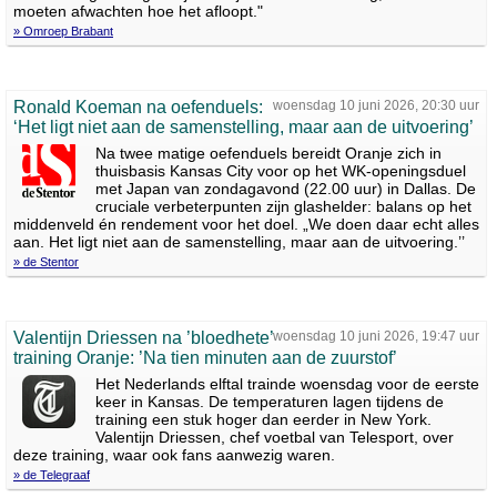
moeten afwachten hoe het afloopt."
» Omroep Brabant
Ronald Koeman na oefenduels:
woensdag 10 juni 2026, 20:30 uur
‘Het ligt niet aan de samenstelling, maar aan de uitvoering’
Na twee matige oefenduels bereidt Oranje zich in
thuisbasis Kansas City voor op het WK-openingsduel
met Japan van zondagavond (22.00 uur) in Dallas. De
cruciale verbeterpunten zijn glashelder: balans op het
middenveld én rendement voor het doel. „We doen daar echt alles
aan. Het ligt niet aan de samenstelling, maar aan de uitvoering.’’
» de Stentor
Valentijn Driessen na ’bloedhete’
woensdag 10 juni 2026, 19:47 uur
training Oranje: ’Na tien minuten aan de zuurstof’
Het Nederlands elftal trainde woensdag voor de eerste
keer in Kansas. De temperaturen lagen tijdens de
training een stuk hoger dan eerder in New York.
Valentijn Driessen, chef voetbal van Telesport, over
deze training, waar ook fans aanwezig waren.
» de Telegraaf