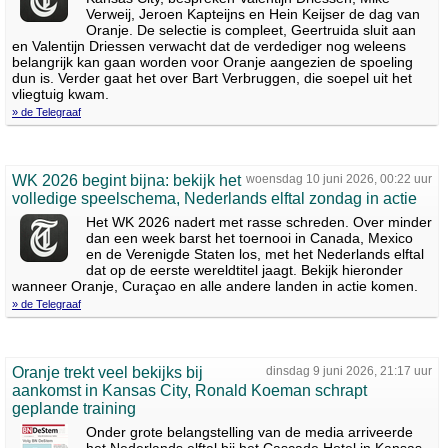
Verweij, Jeroen Kapteijns en Hein Keijser de dag van
Oranje. De selectie is compleet, Geertruida sluit aan
en Valentijn Driessen verwacht dat de verdediger nog weleens
belangrijk kan gaan worden voor Oranje aangezien de spoeling
dun is. Verder gaat het over Bart Verbruggen, die soepel uit het
vliegtuig kwam.
» de Telegraaf
WK 2026 begint bijna: bekijk het
woensdag 10 juni 2026, 00:22 uur
volledige speelschema, Nederlands elftal zondag in actie
Het WK 2026 nadert met rasse schreden. Over minder
dan een week barst het toernooi in Canada, Mexico
en de Verenigde Staten los, met het Nederlands elftal
dat op de eerste wereldtitel jaagt. Bekijk hieronder
wanneer Oranje, Curaçao en alle andere landen in actie komen.
» de Telegraaf
Oranje trekt veel bekijks bij
dinsdag 9 juni 2026, 21:17 uur
aankomst in Kansas City, Ronald Koeman schrapt
geplande training
Onder grote belangstelling van de media arriveerde