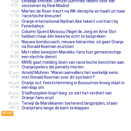
Eindelijk officieel: Denzel Dumfries tekent voor vier
5 juli
12:51
seizoenen bij Real Madrid
Marten de Roon treurt na WK-deceptie en haalt uit naar
4 juli
11:38
’racistische kneuzen’
Oranje-international Nathan Aké tekent contract bij
3 juli
17:06
Fenerbahçe
Column Sjoerd Mossou | Nigel de Jong en Arne Slot
2 juli
11:04
hebben maar één kwestie echt te bespreken
Nieuwe bondscoach, nieuwe hiërarchie: zó gaat Oranje
2 juli
07:00
na Ronald Koeman eruitzien
Met rellen bewijzen Marokko-fans hun gemeenschap
1 juli
06:00
een slechte dienst
KNVB gaat melding doen van racistische berichten aan
30 juni
21:16
Oranjespelers die penalty misten
Arnold Mühren: ’Waren aanvallers het werkelijk eens
30 juni
13:43
met Ronald Koeman over dit systeem?’
Oranje out: feeststemming in Bussumse kroeg slaat in
30 juni
10:49
één klap om
Stadhuisplein loopt leeg: zo ziet het verdriet van
30 juni
09:27
Oranje-fans eruit
Terwijl de Marokkanen toeterend langsrijden, staan
30 juni
08:10
Oranjefans langs de kant te klappen