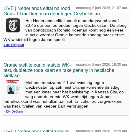
LIVE | Nederlands elftal na rood
maandag 8 juni 2026, 21:07 uur
Guus Til met tien man door tegen Oezbekistan
Het Nederlands elftal speelt maandagavond vanaf
20.45 uur een oefenduel tegen Oezbekistan. De ploeg
van bondscoach Ronald Koeman komt nog één keer
in actie voordat Oranje komende zondag haar eerste
WK-wedstrijd tegen Japan speelt.
» de Telegraaf
Oranje stelt teleur in laatste WK-
maandag 8 juni 2026, 19:30 uur
test, dubieuze rode kaart en rake penalty in hectische
slotfase
Met een moeizame 2-1 overwinning tegen
Oezbekistan op zak reist Oranje komende dinsdag
met een kater naar het basiskamp in Kansas City, op
weg naar de eerste WK-wedstrijd tegen Japan.
Indrukwekkend was het allemaal niet. En zeker zo zorgwekkend
was het uitvallen van keeper Bart Verbruggen.
» BN DeStem
LIVE | Nederlands elftal zonder
maandag 8 juni 2026, 19:29 uur