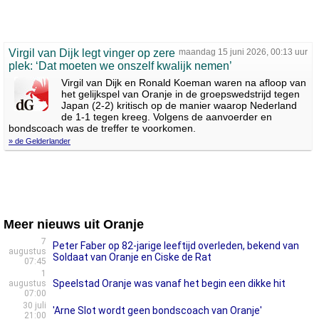
Virgil van Dijk legt vinger op zere
maandag 15 juni 2026, 00:13 uur
plek: ‘Dat moeten we onszelf kwalijk nemen’
Virgil van Dijk en Ronald Koeman waren na afloop van
het gelijkspel van Oranje in de groepswedstrijd tegen
Japan (2-2) kritisch op de manier waarop Nederland
de 1-1 tegen kreeg. Volgens de aanvoerder en
bondscoach was de treffer te voorkomen.
» de Gelderlander
Meer nieuws uit Oranje
7
Peter Faber op 82-jarige leeftijd overleden, bekend van
augustus
Soldaat van Oranje en Ciske de Rat
07:45
1
Speelstad Oranje was vanaf het begin een dikke hit
augustus
07:00
30 juli
'Arne Slot wordt geen bondscoach van Oranje'
21:00