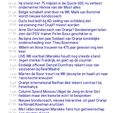
Hij stond met 75 miljoen in de Quote 500, nu verliest
30 juli
20:00
ondernemer Hennie van der Most alles
België schakelt snel door na WK: Mark van Bommel
21 juli
21:08
wordt nieuwe bondscoach
Duits bod leidt bij AD-veiling van schilderij dat
15 juli
15:00
verzoening met Cruijff moest worden
Arne Slot bondscoach van Oranje? Berekeningen laten
14 juli
11:55
zien dat PSV-trainer Peter Bosz geschikter is
Na bijna zestien jaar Soldaat van Oranje koninklijke
13 juli
07:56
onderscheiding voor Theu Boermans
Willem en Anna trouwen na 475 jaar gewoon nog een
11 juli
09:40
keer
LIVE WK voetbal | Marokko houdt nog steeds stand
9 juli
23:08
tegen sterker Frankrijk, en gokt op de counter
Eindelijk officieel: Denzel Dumfries tekent voor vier
5 juli
12:51
seizoenen bij Real Madrid
Marten de Roon treurt na WK-deceptie en haalt uit naar
4 juli
11:38
’racistische kneuzen’
Oranje-international Nathan Aké tekent contract bij
3 juli
17:06
Fenerbahçe
Column Sjoerd Mossou | Nigel de Jong en Arne Slot
2 juli
11:04
hebben maar één kwestie echt te bespreken
Nieuwe bondscoach, nieuwe hiërarchie: zó gaat Oranje
2 juli
07:00
na Ronald Koeman eruitzien
Met rellen bewijzen Marokko-fans hun gemeenschap
1 juli