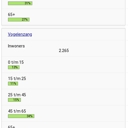
31%
27%
Vogelenzang
2.265
13%
11%
15%
34%