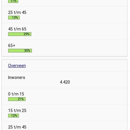
11%
13%
29%
30%
Overveen
4.420
21%
12%