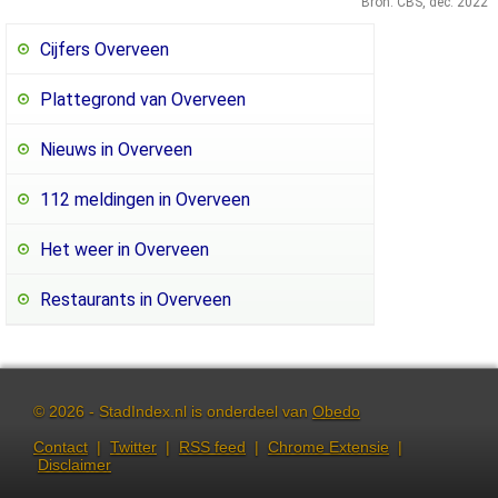
Bron: CBS, dec. 2022
Cijfers Overveen
Plattegrond van Overveen
Nieuws in Overveen
112 meldingen in Overveen
Het weer in Overveen
Restaurants in Overveen
© 2026 - StadIndex.nl is onderdeel van
Obedo
Contact
|
Twitter
|
RSS feed
|
Chrome Extensie
|
Disclaimer