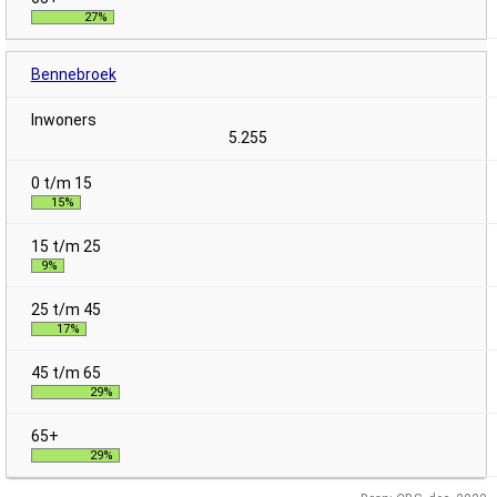
27%
Bennebroek
5.255
15%
9%
17%
29%
29%