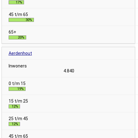
17%
30%
20%
Aerdenhout
4.840
19%
12%
12%