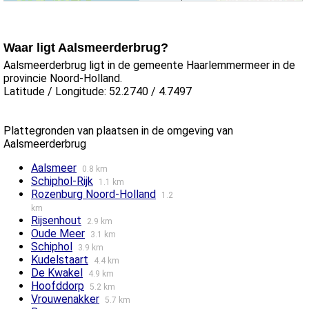
Waar ligt Aalsmeerderbrug?
Aalsmeerderbrug ligt in de gemeente Haarlemmermeer in de
provincie Noord-Holland.
Latitude / Longitude: 52.2740 / 4.7497
Plattegronden van plaatsen in de omgeving van
Aalsmeerderbrug
Aalsmeer
0.8 km
Schiphol-Rijk
1.1 km
Rozenburg Noord-Holland
1.2
km
Rijsenhout
2.9 km
Oude Meer
3.1 km
Schiphol
3.9 km
Kudelstaart
4.4 km
De Kwakel
4.9 km
Hoofddorp
5.2 km
Vrouwenakker
5.7 km