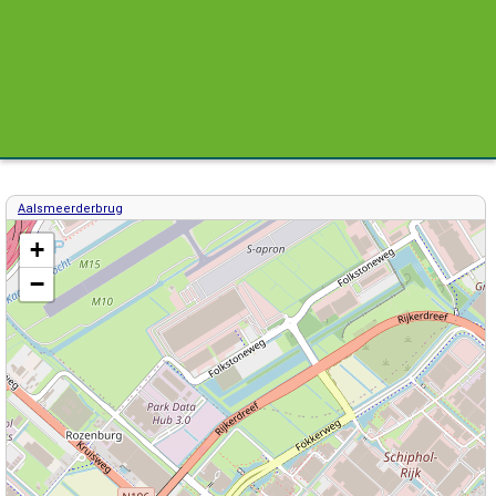
Aalsmeerderbrug
Kaart / Plattegrond Aalsmeerderbrug centrum
+
−