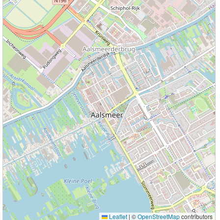
Leaflet
|
©
OpenStreetMap
contributors