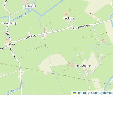
Leaflet
|
©
OpenStreetMap