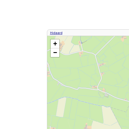
Hidaard
Kaart / Plattegrond Hidaard centrum
+
−