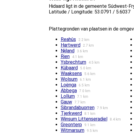
Hidaard ligt in de gemeente Súdwest-Frys
Latitude / Longitude: 53.0791 / 5.6037
Plattegronden van plaatsen in de omgev
Reahûs
2.2 km
Hartwerd
2.7 km
Nijland
3.6 km
Rien
4.1 km
Ysbrechtum
4.5 km
Kûbaard
5.0 km
Waaksens
5.6 km
Wolsum
6.1 km
Loënga
6.5 km
Abbega
7.0 km
Lollum
7.1 km
Gauw
7.7 km
Sibrandabuorren
7.9 km
Tjerkwerd
8.1 km
Winsum Littenseradiel
8.4 km
Greonterp
9.1 km
Witmarsum
9.5 km