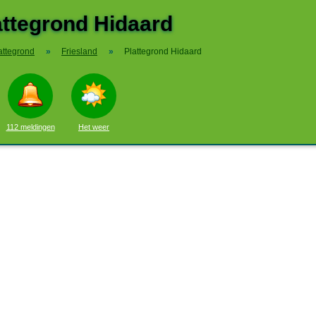
attegrond Hidaard
attegrond
»
Friesland
»
Plattegrond Hidaard
112 meldingen
Het weer