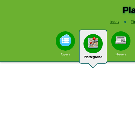
Pl
Index
»
Pl
Cijfers
Nieuws
Plattegrond