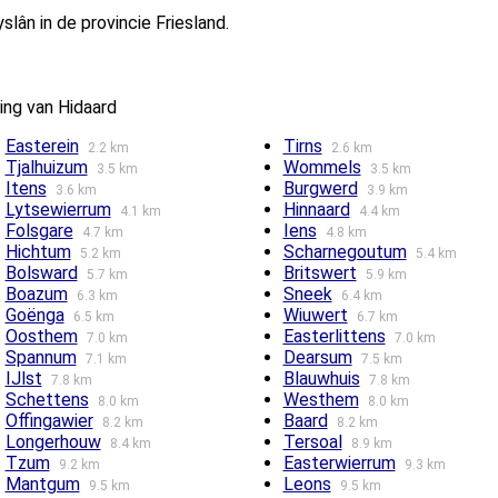
lân in de provincie Friesland.
ing van Hidaard
Easterein
Tirns
2.2 km
2.6 km
Tjalhuizum
Wommels
3.5 km
3.5 km
Itens
Burgwerd
3.6 km
3.9 km
Lytsewierrum
Hinnaard
4.1 km
4.4 km
Folsgare
Iens
4.7 km
4.8 km
Hichtum
Scharnegoutum
5.2 km
5.4 km
Bolsward
Britswert
5.7 km
5.9 km
Boazum
Sneek
6.3 km
6.4 km
Goënga
Wiuwert
6.5 km
6.7 km
Oosthem
Easterlittens
7.0 km
7.0 km
Spannum
Dearsum
7.1 km
7.5 km
IJlst
Blauwhuis
7.8 km
7.8 km
Schettens
Westhem
8.0 km
8.0 km
Offingawier
Baard
8.2 km
8.2 km
Longerhouw
Tersoal
8.4 km
8.9 km
Tzum
Easterwierrum
9.2 km
9.3 km
Mantgum
Leons
9.5 km
9.5 km