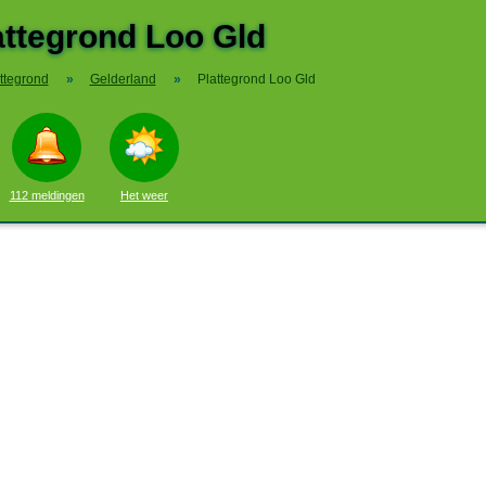
attegrond Loo Gld
ttegrond
»
Gelderland
»
Plattegrond Loo Gld
112 meldingen
Het weer