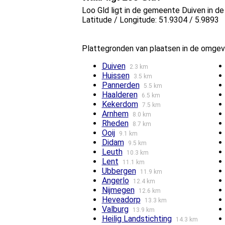
Loo Gld ligt in de gemeente Duiven in de
Latitude / Longitude: 51.9304 / 5.9893
Plattegronden van plaatsen in de omgev
Duiven
2.3 km
Huissen
3.5 km
Pannerden
5.5 km
Haalderen
6.5 km
Kekerdom
7.5 km
Arnhem
8.0 km
Rheden
8.7 km
Ooij
9.1 km
Didam
9.5 km
Leuth
10.3 km
Lent
11.1 km
Ubbergen
11.9 km
Angerlo
12.4 km
Nijmegen
12.6 km
Heveadorp
13.3 km
Valburg
13.9 km
Heilig Landstichting
14.3 km