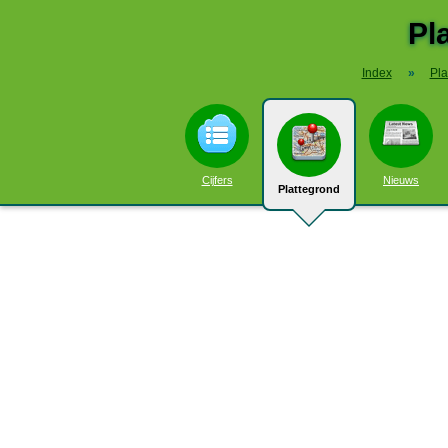
Pl
Index
»
Pla
Cijfers
Nieuws
Plattegrond