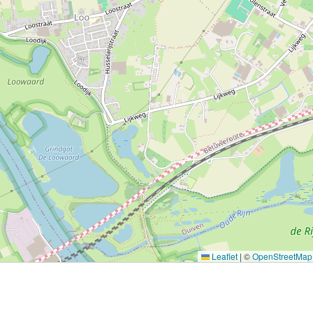
Leaflet
|
©
OpenStreetMap