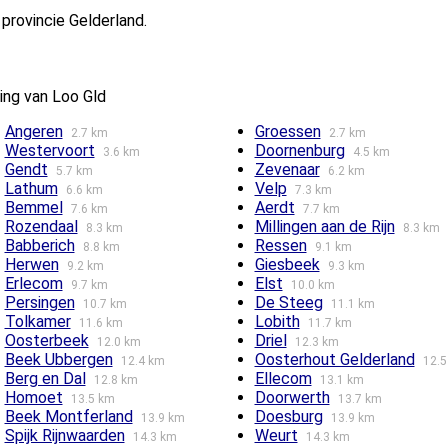
 provincie Gelderland.
ing van Loo Gld
Angeren
Groessen
2.7 km
2.7 km
Westervoort
Doornenburg
3.6 km
4.5 km
Gendt
Zevenaar
5.7 km
6.2 km
Lathum
Velp
6.6 km
7.3 km
Bemmel
Aerdt
7.6 km
7.7 km
Rozendaal
Millingen aan de Rijn
8.3 km
8.3 km
Babberich
Ressen
8.8 km
9.1 km
Herwen
Giesbeek
9.2 km
9.3 km
Erlecom
Elst
9.7 km
10.0 km
Persingen
De Steeg
10.7 km
11.1 km
Tolkamer
Lobith
11.6 km
11.7 km
Oosterbeek
Driel
12.0 km
12.3 km
Beek Ubbergen
Oosterhout Gelderland
12.4 km
12.5
Berg en Dal
Ellecom
12.8 km
13.1 km
Homoet
Doorwerth
13.5 km
13.7 km
Beek Montferland
Doesburg
13.9 km
13.9 km
Spijk Rijnwaarden
Weurt
14.3 km
14.3 km