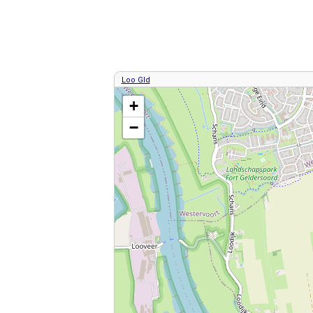
Loo Gld
Kaart / Plattegrond Loo Gld centrum
+
−