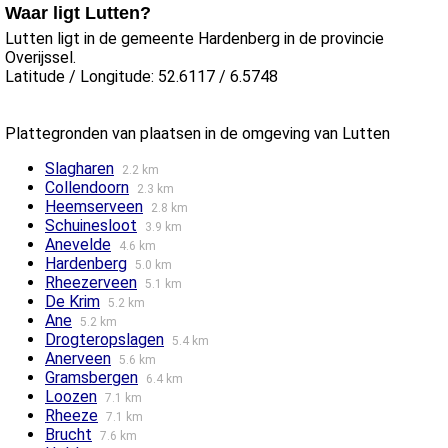
Waar ligt Lutten?
Lutten ligt in de gemeente Hardenberg in de provincie
Overijssel.
Latitude / Longitude: 52.6117 / 6.5748
Plattegronden van plaatsen in de omgeving van Lutten
Slagharen
2.2 km
Collendoorn
2.3 km
Heemserveen
2.8 km
Schuinesloot
3.9 km
Anevelde
4.6 km
Hardenberg
5.0 km
Rheezerveen
5.1 km
De Krim
5.2 km
Ane
5.2 km
Drogteropslagen
5.4 km
Anerveen
5.6 km
Gramsbergen
6.4 km
Loozen
7.1 km
Rheeze
7.1 km
Brucht
7.6 km