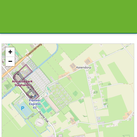
Kaart / Plattegrond Lutten centrum
+
−