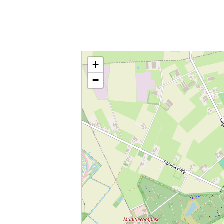
Kaart / Plattegrond Mariahout centrum
+
−