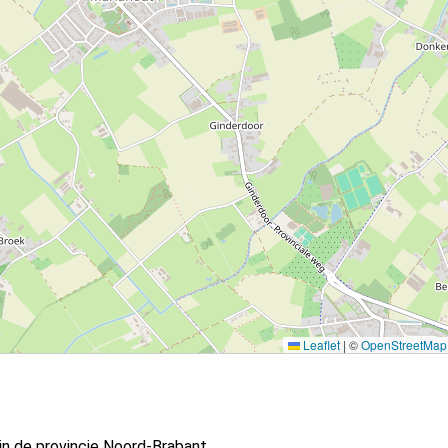
Leaflet
|
©
OpenStreetMap
in de provincie Noord-Brabant.