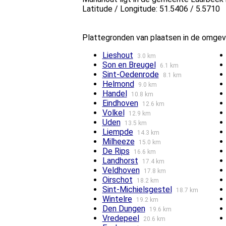
Latitude / Longitude: 51.5406 / 5.5710
Plattegronden van plaatsen in de omgev
Lieshout
3.0 km
Son en Breugel
6.1 km
Sint-Oedenrode
8.1 km
Helmond
9.0 km
Handel
10.8 km
Eindhoven
12.6 km
Volkel
12.9 km
Uden
13.5 km
Liempde
14.3 km
Milheeze
15.0 km
De Rips
16.6 km
Landhorst
17.4 km
Veldhoven
17.8 km
Oirschot
18.2 km
Sint-Michielsgestel
18.7 km
Wintelre
19.2 km
Den Dungen
19.6 km
Vredepeel
20.6 km