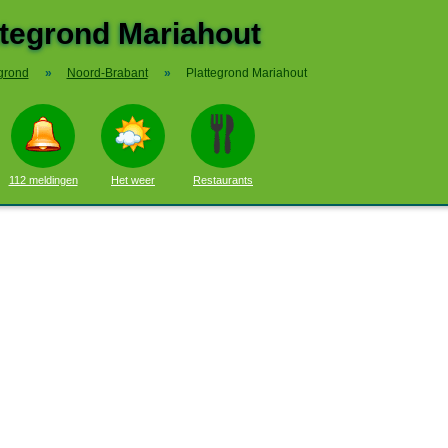
ttegrond Mariahout
grond
»
Noord-Brabant
»
Plattegrond Mariahout
112 meldingen
Het weer
Restaurants