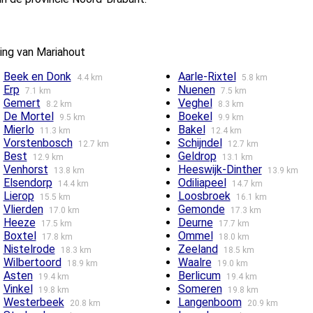
ing van Mariahout
Beek en Donk
Aarle-Rixtel
4.4 km
5.8 km
Erp
Nuenen
7.1 km
7.5 km
Gemert
Veghel
8.2 km
8.3 km
De Mortel
Boekel
9.5 km
9.9 km
Mierlo
Bakel
11.3 km
12.4 km
Vorstenbosch
Schijndel
12.7 km
12.7 km
Best
Geldrop
12.9 km
13.1 km
Venhorst
Heeswijk-Dinther
13.8 km
13.9 km
Elsendorp
Odiliapeel
14.4 km
14.7 km
Lierop
Loosbroek
15.5 km
16.1 km
Vlierden
Gemonde
17.0 km
17.3 km
Heeze
Deurne
17.5 km
17.7 km
Boxtel
Ommel
17.8 km
18.0 km
Nistelrode
Zeeland
18.3 km
18.5 km
Wilbertoord
Waalre
18.9 km
19.0 km
Asten
Berlicum
19.4 km
19.4 km
Vinkel
Someren
19.8 km
19.8 km
Westerbeek
Langenboom
20.8 km
20.9 km