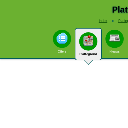
Pla
Index
»
Platte
Cijfers
Nieuws
Plattegrond