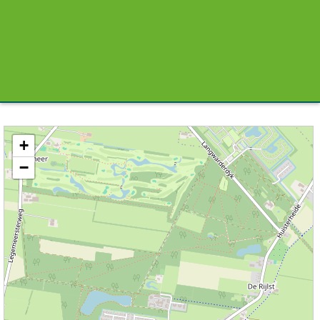
Kaart / Plattegrond Sint Nicolaasga centrum
+
−