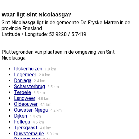
Waar ligt Sint Nicolaasga?
Sint Nicolaasga ligt in de gemeente De Fryske Marren in de
provincie Friesland.
Latitude / Longitude: 52.9228 / 5.7419
Plattegronden van plaatsen in de omgeving van Sint
Nicolaasga
Idskenhuizen
1.8 km
Legemeer
2.0 km
Doniaga
2.4 km
Scharsterbrug
3.5 km
Teroele
3.5 km
Langweer
4.0 km
Oldeouwer
4.1 km
Ouwster-Nijega
4.2 km
Dijken
4.4 km
Follega
4.5 km
Tjerkgaast
4.8 km
Ouwsterhaule
5.0 km