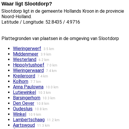
Waar ligt Slootdorp?
Slootdorp ligt in de gemeente Hollands Kroon in de provincie
Noord-Holland.
Latitude / Longitude: 52.8435 / 4.9716
Plattegronden van plaatsen in de omgeving van Slootdorp
Wieringerwerf
3.5 km
Middenmeer
3.9 km
Westerland
6.2 km
Hippolytushoef
7.0 km
Wieringerwaard
7.4 km
Kreileroord
7.4 km
Kolhorn
7.7 km
Anna Paulowna
10.0 km
Lutjewinkel
10.3 km
Barsingerhorn
10.3 km
Den Oever
10.8 km
Oudesluis
10.8 km
Winkel
10.9 km
Lambertschaag
11.2 km
Aartswoud
11.3 km