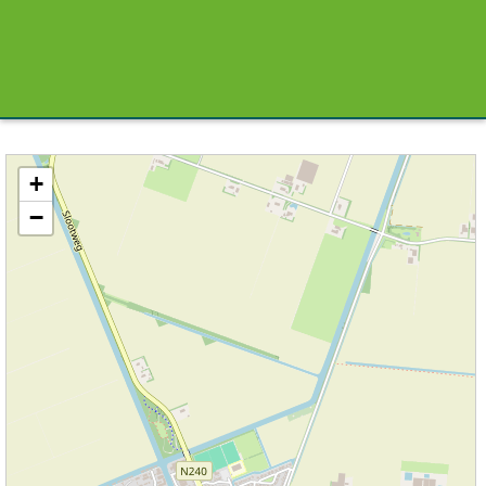
Kaart / Plattegrond Slootdorp centrum
+
−