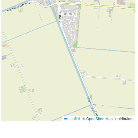
Leaflet
|
©
OpenStreetMap
contributors