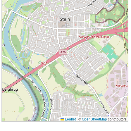
Leaflet
|
©
OpenStreetMap
contributors