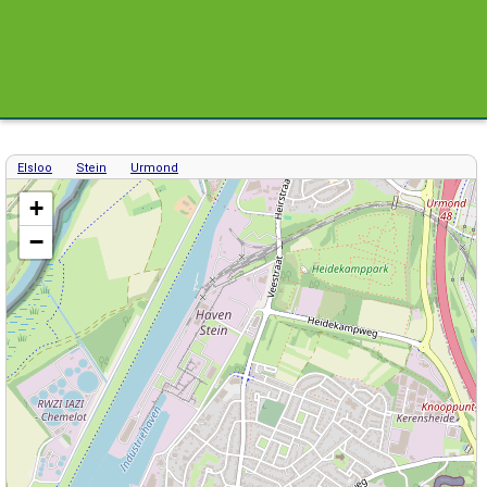
Elsloo
Stein
Urmond
Kaart / Plattegrond Stein centrum
+
−