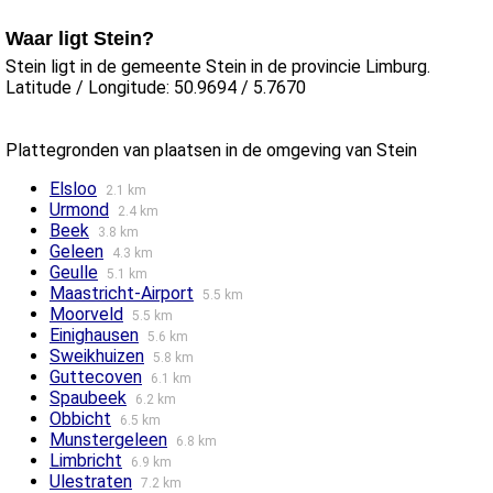
Waar ligt Stein?
Stein ligt in de gemeente Stein in de provincie Limburg.
Latitude / Longitude: 50.9694 / 5.7670
Plattegronden van plaatsen in de omgeving van Stein
Elsloo
2.1 km
Urmond
2.4 km
Beek
3.8 km
Geleen
4.3 km
Geulle
5.1 km
Maastricht-Airport
5.5 km
Moorveld
5.5 km
Einighausen
5.6 km
Sweikhuizen
5.8 km
Guttecoven
6.1 km
Spaubeek
6.2 km
Obbicht
6.5 km
Munstergeleen
6.8 km
Limbricht
6.9 km
Ulestraten
7.2 km