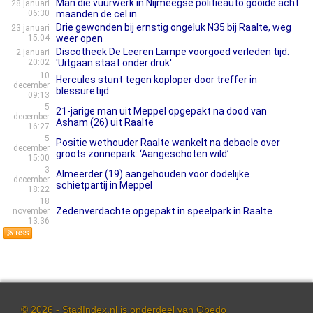
Man die vuurwerk in Nijmeegse politieauto gooide acht
28 januari
06:30
maanden de cel in
Drie gewonden bij ernstig ongeluk N35 bij Raalte, weg
23 januari
15:04
weer open
Discotheek De Leeren Lampe voorgoed verleden tijd:
2 januari
20:02
'Uitgaan staat onder druk'
10
Hercules stunt tegen koploper door treffer in
december
blessuretijd
09:13
5
21-jarige man uit Meppel opgepakt na dood van
december
Asham (26) uit Raalte
16:27
5
Positie wethouder Raalte wankelt na debacle over
december
groots zonnepark: ‘Aangeschoten wild’
15:00
3
Almeerder (19) aangehouden voor dodelijke
december
schietpartij in Meppel
18:22
18
Zedenverdachte opgepakt in speelpark in Raalte
november
13:36
© 2026 - StadIndex.nl is onderdeel van
Obedo