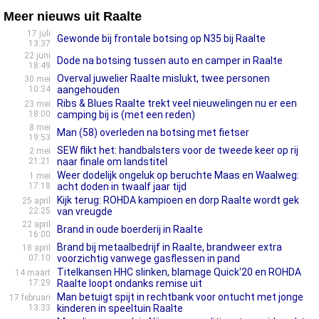
Meer nieuws uit Raalte
17 juli
Gewonde bij frontale botsing op N35 bij Raalte
13:37
22 juni
Dode na botsing tussen auto en camper in Raalte
18:49
Overval juwelier Raalte mislukt, twee personen
30 mei
10:34
aangehouden
Ribs & Blues Raalte trekt veel nieuwelingen nu er een
23 mei
18:00
camping bij is (met een reden)
8 mei
Man (58) overleden na botsing met fietser
19:53
SEW flikt het: handbalsters voor de tweede keer op rij
2 mei
21:21
naar finale om landstitel
Weer dodelijk ongeluk op beruchte Maas en Waalweg:
1 mei
17:18
acht doden in twaalf jaar tijd
Kijk terug: ROHDA kampioen en dorp Raalte wordt gek
25 april
22:25
van vreugde
22 april
Brand in oude boerderij in Raalte
16:00
Brand bij metaalbedrijf in Raalte, brandweer extra
18 april
07:10
voorzichtig vanwege gasflessen in pand
Titelkansen HHC slinken, blamage Quick'20 en ROHDA
14 maart
17:29
Raalte loopt ondanks remise uit
Man betuigt spijt in rechtbank voor ontucht met jonge
17 februari
13:33
kinderen in speeltuin Raalte