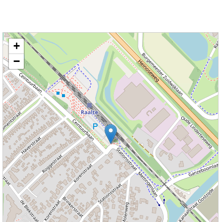
Kaart nieuws Raalte. Locatie nieuws: 52.39075 / 6.27854 Stationsplein
+
−