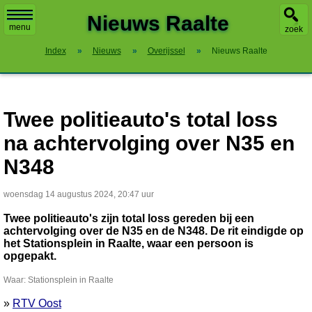
X
Nieuws Raalte
menu
zoek
Index
»
Nieuws
»
Overijssel
»
Nieuws Raalte
Twee politieauto's total loss
na achtervolging over N35 en
N348
woensdag 14 augustus 2024, 20:47 uur
Twee politieauto's zijn total loss gereden bij een
achtervolging over de N35 en de N348. De rit eindigde op
het Stationsplein in Raalte, waar een persoon is
opgepakt.
Waar: Stationsplein in Raalte
»
RTV Oost