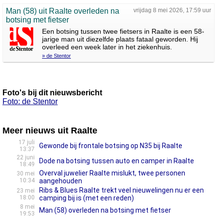
Man (58) uit Raalte overleden na
vrijdag 8 mei 2026, 17:59 uur
botsing met fietser
Een botsing tussen twee fietsers in Raalte is een 58-
jarige man uit diezelfde plaats fataal geworden. Hij
overleed een week later in het ziekenhuis.
» de Stentor
Foto's bij dit nieuwsbericht
Foto: de Stentor
Meer nieuws uit Raalte
17 juli
Gewonde bij frontale botsing op N35 bij Raalte
13:37
22 juni
Dode na botsing tussen auto en camper in Raalte
18:49
Overval juwelier Raalte mislukt, twee personen
30 mei
10:34
aangehouden
Ribs & Blues Raalte trekt veel nieuwelingen nu er een
23 mei
18:00
camping bij is (met een reden)
8 mei
Man (58) overleden na botsing met fietser
19:53