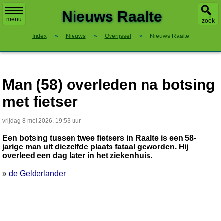
X
Nieuws Raalte
menu
zoek
Index
»
Nieuws
»
Overijssel
»
Nieuws Raalte
Man (58) overleden na botsing
met fietser
vrijdag 8 mei 2026, 19:53 uur
Een botsing tussen twee fietsers in Raalte is een 58-
jarige man uit diezelfde plaats fataal geworden. Hij
overleed een dag later in het ziekenhuis.
»
de Gelderlander