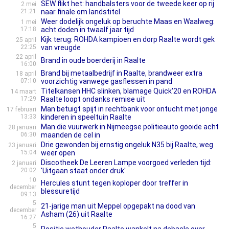
SEW flikt het: handbalsters voor de tweede keer op rij
2 mei
21:21
naar finale om landstitel
Weer dodelijk ongeluk op beruchte Maas en Waalweg:
1 mei
17:18
acht doden in twaalf jaar tijd
Kijk terug: ROHDA kampioen en dorp Raalte wordt gek
25 april
22:25
van vreugde
22 april
Brand in oude boerderij in Raalte
16:00
Brand bij metaalbedrijf in Raalte, brandweer extra
18 april
07:10
voorzichtig vanwege gasflessen in pand
Titelkansen HHC slinken, blamage Quick'20 en ROHDA
14 maart
17:29
Raalte loopt ondanks remise uit
Man betuigt spijt in rechtbank voor ontucht met jonge
17 februari
13:33
kinderen in speeltuin Raalte
Man die vuurwerk in Nijmeegse politieauto gooide acht
28 januari
06:30
maanden de cel in
Drie gewonden bij ernstig ongeluk N35 bij Raalte, weg
23 januari
15:04
weer open
Discotheek De Leeren Lampe voorgoed verleden tijd:
2 januari
20:02
'Uitgaan staat onder druk'
10
Hercules stunt tegen koploper door treffer in
december
blessuretijd
09:13
5
21-jarige man uit Meppel opgepakt na dood van
december
Asham (26) uit Raalte
16:27
5