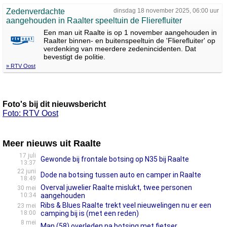
Zedenverdachte
dinsdag 18 november 2025, 06:00 uur
aangehouden in Raalter speeltuin de Flierefluiter
Een man uit Raalte is op 1 november aangehouden in
Raalter binnen- en buitenspeeltuin de 'Flierefluiter' op
verdenking van meerdere zedenincidenten. Dat
bevestigt de politie.
» RTV Oost
Foto's bij dit nieuwsbericht
Foto: RTV Oost
Meer nieuws uit Raalte
17 juli
Gewonde bij frontale botsing op N35 bij Raalte
13:37
22 juni
Dode na botsing tussen auto en camper in Raalte
18:49
Overval juwelier Raalte mislukt, twee personen
30 mei
10:34
aangehouden
Ribs & Blues Raalte trekt veel nieuwelingen nu er een
23 mei
18:00
camping bij is (met een reden)
8 mei
Man (58) overleden na botsing met fietser