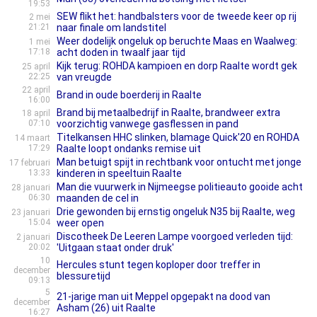
19:53
SEW flikt het: handbalsters voor de tweede keer op rij
2 mei
21:21
naar finale om landstitel
Weer dodelijk ongeluk op beruchte Maas en Waalweg:
1 mei
17:18
acht doden in twaalf jaar tijd
Kijk terug: ROHDA kampioen en dorp Raalte wordt gek
25 april
22:25
van vreugde
22 april
Brand in oude boerderij in Raalte
16:00
Brand bij metaalbedrijf in Raalte, brandweer extra
18 april
07:10
voorzichtig vanwege gasflessen in pand
Titelkansen HHC slinken, blamage Quick'20 en ROHDA
14 maart
17:29
Raalte loopt ondanks remise uit
Man betuigt spijt in rechtbank voor ontucht met jonge
17 februari
13:33
kinderen in speeltuin Raalte
Man die vuurwerk in Nijmeegse politieauto gooide acht
28 januari
06:30
maanden de cel in
Drie gewonden bij ernstig ongeluk N35 bij Raalte, weg
23 januari
15:04
weer open
Discotheek De Leeren Lampe voorgoed verleden tijd:
2 januari
20:02
'Uitgaan staat onder druk'
10
Hercules stunt tegen koploper door treffer in
december
blessuretijd
09:13
5
21-jarige man uit Meppel opgepakt na dood van
december
Asham (26) uit Raalte
16:27