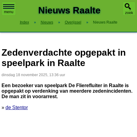
X
Nieuws Raalte
menu
zoek
Index
»
Nieuws
»
Overijssel
»
Nieuws Raalte
Zedenverdachte opgepakt in
speelpark in Raalte
dinsdag 18 november 2025, 13:36 uur
Een bezoeker van speelpark De Flierefluiter in Raalte is
opgepakt op verdenking van meerdere zedenincidenten.
De man zit in voorarrest.
»
de Stentor