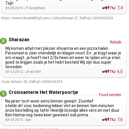
Top!
:
7,4
09-08-2010 -
P. Oosterhuis
https://www.lokaaldelfzijl.com/
|
Schoolstraat 27
,
Delfzijl
|
0596650203
Sharazan
8
Kebab
Wij komen altijd met plezier shoarma en een pizza halen
Personeel is zeer vriendelijk en klagen nooit. En...je krijgt waar je
om vraagt...je hoeft niet 2/3x heen en weer te rijden om je eten
goed te krijgen zoals je het hebt besteld Wij zijn dus super
tevreden
:
6,0
30-12-2012 -
Jo en Gert
Oude Schans 28
,
Delfzijl
|
0596630253
Croissanterie Het Waterpoortje
9
Food vendor
Na jaren toch weer eens binnen gewipt. Zoonlief
stelde dit voor, bediening lekker vlot en binnen tien minuten
onze bestelling op tafel. Heerlijk broodje alles vers en niet duur.
Ben hierna nog twee keer geweest ook prima.
:
7,6
08-10-2015 -
Sas