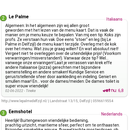
Le Palme
2
Italiaans
Algemeen: In het algemeen zijn wij allen groot
geworden met het lezen van de menu kaart. Dat is vaak de
manier om je menu keuze te bepalen. Van mij een tip: Koks zijn
profs. Ze verstaan hun vak. Doe eens "stoer" en leg (bij Le
Palme in Delfzijl) de menu kaart terzijde. Overleg met de kok
over het menu. Wat zou je graag willen? En wat absoluut niet!
Vergeet niet te overleggen over de uiteindelijke prijs! (Voorkom
verwarringen/misverstanden!). Vanwaar deze tip? Wel…
vanwege onze ervaringen! Laat je verrassen van krek effe
andere Italiaanse (pizza) gerechten met bijzondere
samenstelling en andere smaken! Kundige Service en
geruststellende sfeer door aankleding en indeling. Geniet en
smullen maar! En… voor de dames/meiden: De dames toilet is
super vrouw vriendelijk!
:
6,8
02-06-2022 -
Tineke
http://www.lepalmedelfzijl.nl/
|
Landstraat 13/15
,
Delfzijl
|
0596619554
Eemshotel
3
Nederlands
Heerlijk! Buitengewoon vriendelijke bediening,
prachtig uitzicht, maritieme sfeer, perfect om te onthaasten.
Bijzonder smakelijke amuse, fluweelzachte mosterdsoep, rib