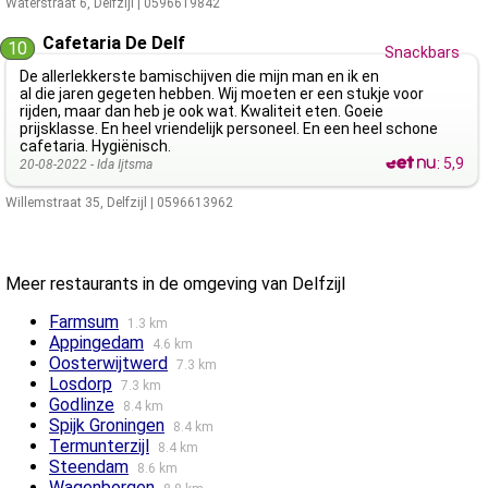
Waterstraat 6
,
Delfzijl
|
0596619842
Cafetaria De Delf
10
Snackbars
De allerlekkerste bamischijven die mijn man en ik en
al die jaren gegeten hebben. Wij moeten er een stukje voor
rijden, maar dan heb je ook wat. Kwaliteit eten. Goeie
prijsklasse. En heel vriendelijk personeel. En een heel schone
cafetaria. Hygiënisch.
:
5,9
20-08-2022 -
Ida Ijtsma
Willemstraat 35
,
Delfzijl
|
0596613962
Meer restaurants in de omgeving van Delfzijl
Farmsum
1.3 km
Appingedam
4.6 km
Oosterwijtwerd
7.3 km
Losdorp
7.3 km
Godlinze
8.4 km
Spijk Groningen
8.4 km
Termunterzijl
8.4 km
Steendam
8.6 km
Wagenborgen