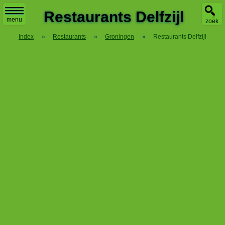
X
Restaurants Delfzijl
menu
zoek
Index
»
Restaurants
»
Groningen
»
Restaurants Delfzijl