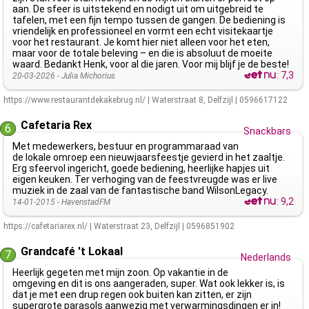
aan. De sfeer is uitstekend en nodigt uit om uitgebreid te
tafelen, met een fijn tempo tussen de gangen. De bediening is
vriendelijk en professioneel en vormt een echt visitekaartje
voor het restaurant. Je komt hier niet alleen voor het eten,
maar voor de totale beleving – en die is absoluut de moeite
waard. Bedankt Henk, voor al die jaren. Voor mij blijf je de beste!
:
7,3
20-03-2026 -
Julia Michorius
https://www.restaurantdekakebrug.nl/
|
Waterstraat 8
,
Delfzijl
|
0596617122
Cafetaria Rex
6
Snackbars
Met medewerkers, bestuur en programmaraad van
de lokale omroep een nieuwjaarsfeestje gevierd in het zaaltje.
Erg sfeervol ingericht, goede bediening, heerlijke hapjes uit
eigen keuken. Ter verhoging van de feestvreugde was er live
muziek in de zaal van de fantastische band WilsonLegacy.
:
9,2
14-01-2015 -
HavenstadFM
https://cafetariarex.nl/
|
Waterstraat 23
,
Delfzijl
|
0596851902
Grandcafé 't Lokaal
7
Nederlands
Heerlijk gegeten met mijn zoon. Op vakantie in de
omgeving en dit is ons aangeraden, super. Wat ook lekker is, is
dat je met een drup regen ook buiten kan zitten, er zijn
supergrote parasols aanwezig met verwarmingsdingen er in!