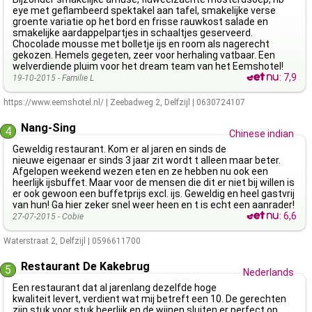
eye met geflambeerd spektakel aan tafel, smakelijke verse
groente variatie op het bord en frisse rauwkost salade en
smakelijke aardappelpartjes in schaaltjes geserveerd.
Chocolade mousse met bolletje ijs en room als nagerecht
gekozen. Hemels gegeten, zeer voor herhaling vatbaar. Een
welverdiende pluim voor het dream team van het Eemshotel!
:
7,9
19-10-2015 -
Familie L
https://www.eemshotel.nl/
|
Zeebadweg 2
,
Delfzijl
|
0630724107
Nang-Sing
4
Chinese indian
Geweldig restaurant. Kom er al jaren en sinds de
nieuwe eigenaar er sinds 3 jaar zit wordt t alleen maar beter.
Afgelopen weekend wezen eten en ze hebben nu ook een
heerlijk ijsbuffet. Maar voor de mensen die dit er niet bij willen is
er ook gewoon een buffetprijs excl. ijs. Geweldig en heel gastvrij
van hun! Ga hier zeker snel weer heen en t is echt een aanrader!
:
6,6
27-07-2015 -
Cobie
Waterstraat 2
,
Delfzijl
|
0596611700
Restaurant De Kakebrug
5
Nederlands
Een restaurant dat al jarenlang dezelfde hoge
kwaliteit levert, verdient wat mij betreft een 10. De gerechten
zijn stuk voor stuk heerlijk en de wijnen sluiten er perfect op