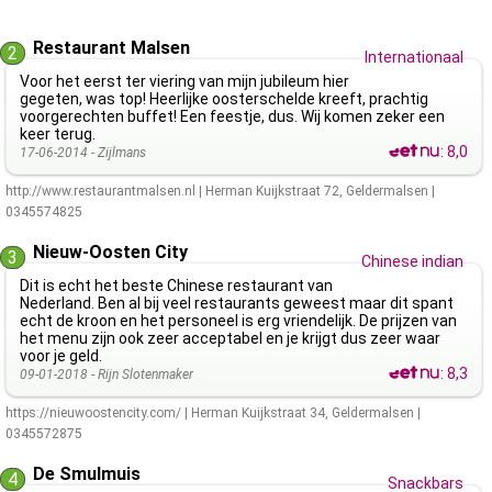
Restaurant Malsen
2
Internationaal
Voor het eerst ter viering van mijn jubileum hier
gegeten, was top! Heerlijke oosterschelde kreeft, prachtig
voorgerechten buffet! Een feestje, dus. Wij komen zeker een
keer terug.
:
8,0
17-06-2014 -
Zijlmans
http://www.restaurantmalsen.nl
|
Herman Kuijkstraat 72
,
Geldermalsen
|
0345574825
Nieuw-Oosten City
3
Chinese indian
Dit is echt het beste Chinese restaurant van
Nederland. Ben al bij veel restaurants geweest maar dit spant
echt de kroon en het personeel is erg vriendelijk. De prijzen van
het menu zijn ook zeer acceptabel en je krijgt dus zeer waar
voor je geld.
:
8,3
09-01-2018 -
Rijn Slotenmaker
https://nieuwoostencity.com/
|
Herman Kuijkstraat 34
,
Geldermalsen
|
0345572875
De Smulmuis
4
Snackbars