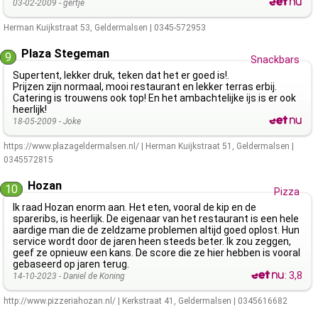
03-02-2009 -
gertje
Herman Kuijkstraat 53
,
Geldermalsen
|
0345-572953
Plaza Stegeman
9
Snackbars
Supertent, lekker druk, teken dat het er goed is!.
Prijzen zijn normaal, mooi restaurant en lekker terras erbij.
Catering is trouwens ook top! En het ambachtelijke ijs is er ook
heerlijk!
18-05-2009 -
Joke
https://www.plazageldermalsen.nl/
|
Herman Kuijkstraat 51
,
Geldermalsen
|
0345572815
Hozan
10
Pizza
Ik raad Hozan enorm aan. Het eten, vooral de kip en de
spareribs, is heerlijk. De eigenaar van het restaurant is een hele
aardige man die de zeldzame problemen altijd goed oplost. Hun
service wordt door de jaren heen steeds beter. Ik zou zeggen,
geef ze opnieuw een kans. De score die ze hier hebben is vooral
gebaseerd op jaren terug.
:
3,8
14-10-2023 -
Daniel de Koning
http://www.pizzeriahozan.nl/
|
Kerkstraat 41
,
Geldermalsen
|
0345616682