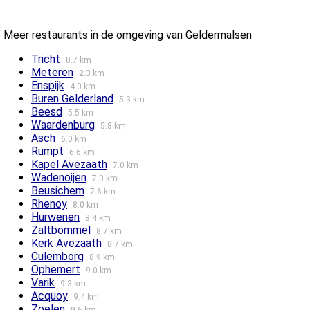
Meer restaurants in de omgeving van Geldermalsen
Tricht
0.7 km
Meteren
2.3 km
Enspijk
4.0 km
Buren Gelderland
5.3 km
Beesd
5.5 km
Waardenburg
5.8 km
Asch
6.0 km
Rumpt
6.6 km
Kapel Avezaath
7.0 km
Wadenoijen
7.0 km
Beusichem
7.6 km
Rhenoy
8.0 km
Hurwenen
8.4 km
Zaltbommel
8.7 km
Kerk Avezaath
8.7 km
Culemborg
8.9 km
Ophemert
9.0 km
Varik
9.3 km
Acquoy
9.4 km
Zoelen