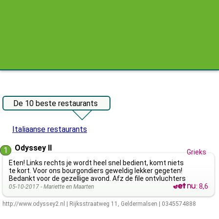
De 10 beste restaurants
Italiaanse restaurants
Odyssey II
1
Grieks
Eten! Links rechts je wordt heel snel bedient, komt niets
te kort. Voor ons bourgondiers geweldig lekker gegeten!
Bedankt voor de gezellige avond. Afz de file ontvluchters
:
8,6
05-10-2017 -
Mariette en Maarten
http://www.odyssey2.nl
|
Rijksstraatweg 11
,
Geldermalsen
|
0345574888