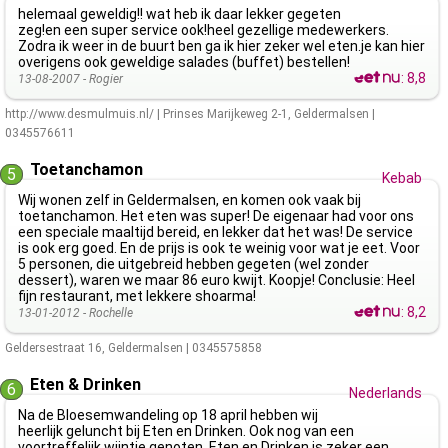
helemaal geweldig!! wat heb ik daar lekker gegeten
zeg!en een super service ook!heel gezellige medewerkers.
Zodra ik weer in de buurt ben ga ik hier zeker wel eten.je kan hier
overigens ook geweldige salades (buffet) bestellen!
:
8,8
13-08-2007 -
Rogier
http://www.desmulmuis.nl/
|
Prinses Marijkeweg 2-1
,
Geldermalsen
|
0345576611
Toetanchamon
5
Kebab
Wij wonen zelf in Geldermalsen, en komen ook vaak bij
toetanchamon. Het eten was super! De eigenaar had voor ons
een speciale maaltijd bereid, en lekker dat het was! De service
is ook erg goed. En de prijs is ook te weinig voor wat je eet. Voor
5 personen, die uitgebreid hebben gegeten (wel zonder
dessert), waren we maar 86 euro kwijt. Koopje! Conclusie: Heel
fijn restaurant, met lekkere shoarma!
:
8,2
13-01-2012 -
Rochelle
Geldersestraat 16
,
Geldermalsen
|
0345575858
Eten & Drinken
6
Nederlands
Na de Bloesemwandeling op 18 april hebben wij
heerlijk geluncht bij Eten en Drinken. Ook nog van een
voortreffelijk wijntje genoten. Eten en Drinken is zeker een