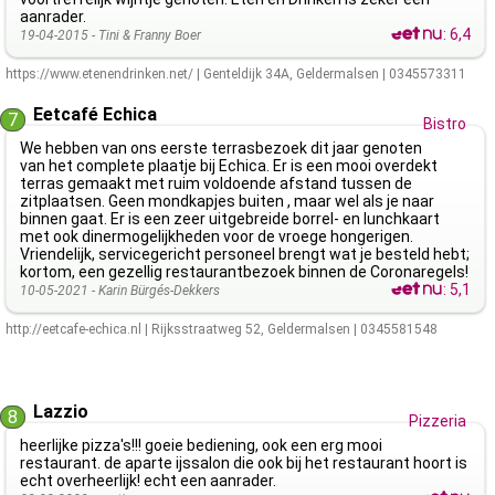
aanrader.
:
6,4
19-04-2015 -
Tini & Franny Boer
https://www.etenendrinken.net/
|
Genteldijk 34A
,
Geldermalsen
|
0345573311
Eetcafé Echica
7
Bistro
We hebben van ons eerste terrasbezoek dit jaar genoten
van het complete plaatje bij Echica. Er is een mooi overdekt
terras gemaakt met ruim voldoende afstand tussen de
zitplaatsen. Geen mondkapjes buiten , maar wel als je naar
binnen gaat. Er is een zeer uitgebreide borrel- en lunchkaart
met ook dinermogelijkheden voor de vroege hongerigen.
Vriendelijk, servicegericht personeel brengt wat je besteld hebt;
kortom, een gezellig restaurantbezoek binnen de Coronaregels!
:
5,1
10-05-2021 -
Karin Bürgés-Dekkers
http://eetcafe-echica.nl
|
Rijksstraatweg 52
,
Geldermalsen
|
0345581548
Lazzio
8
Pizzeria
heerlijke pizza's!!! goeie bediening, ook een erg mooi
restaurant. de aparte ijssalon die ook bij het restaurant hoort is
echt overheerlijk! echt een aanrader.