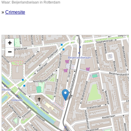
Waar: Beijerlandselaan in Rotterdam
»
Crimesite
Kaart nieuws Rotterdam. Locatie nieuws: 51.89492 / 4.50987 Beijerlandselaan
+
−