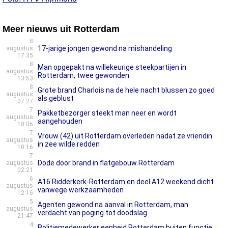
Meer nieuws uit Rotterdam
8
17-jarige jongen gewond na mishandeling
augustus
17:35
8
Man opgepakt na willekeurige steekpartijen in
augustus
Rotterdam, twee gewonden
13:53
8
Grote brand Charlois na de hele nacht blussen zo goed
augustus
als geblust
07:27
7
Pakketbezorger steekt man neer en wordt
augustus
aangehouden
18:06
7
Vrouw (42) uit Rotterdam overleden nadat ze vriendin
augustus
in zee wilde redden
10:16
7
Dode door brand in flatgebouw Rotterdam
augustus
02:21
6
A16 Ridderkerk-Rotterdam en deel A12 weekend dicht
augustus
vanwege werkzaamheden
12:16
5
Agenten gewond na aanval in Rotterdam, man
augustus
verdacht van poging tot doodslag
21:47
4
Politiemedewerker eenheid Rotterdam buiten functie