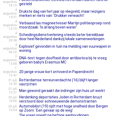
augustus
gesteld
18:15
4
Drukste dag van het jaar op vliegveld, maar reizigers
augustus
merken er niets van: 'Drukker verwacht'
14:31
4
Verbaasd las magneetvisser Martijn politieoproep rond
augustus
moordzaak: ‘Is al lang boven water’
12:15
4
Scheidingsdienstverlening steeds beter bereikbaar
augustus
door heel Nederland dankzij lokale samenwerkingen
09:38
4
Explosief gevonden in tuin na melding van vuurwapen in
augustus
woning
06:22
3
DNA-test tegen doofheid door antibiotica bij te vroeg
augustus
geboren baby's Erasmus MC
13:08
1
20-jarige vrouw kort ontvoerd in Papendrecht
augustus
15:47
Rotterdamse terreurverdachte (16) blijft langer
31 juli
16:30
vastzitten
31 juli
Man gewond geraakt die indringer zijn huis uit werkt
12:21
Herdenking deportaties Joden in Rotterdam bruut
30 juli
18:05
verstoord door schreeuwende demonstranten
Automobilist (19) rijdt met hoge snelheid door Bergen
30 juli
16:04
op Zoom: ‘Een gevaar op de weg’
'Die vraag speelt na heftige aanhoudingen