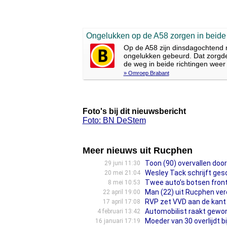
Ongelukken op de A58 zorgen in beide r
Op de A58 zijn dinsdagochtend r
ongelukken gebeurd. Dat zorgde 
de weg in beide richtingen weer v
» Omroep Brabant
Foto's bij dit nieuwsbericht
Foto: BN DeStem
Meer nieuws uit Rucphen
Toon (90) overvallen door 
29 juni 11:30
Wesley Tack schrijft ges
20 mei 21:04
Twee auto’s botsen front
8 mei 10:53
Man (22) uit Rucphen vero
22 april 19:00
RVP zet VVD aan de kant i
17 april 17:08
Automobilist raakt gewond
4 februari 13:42
Moeder van 30 overlijdt b
16 januari 17:19