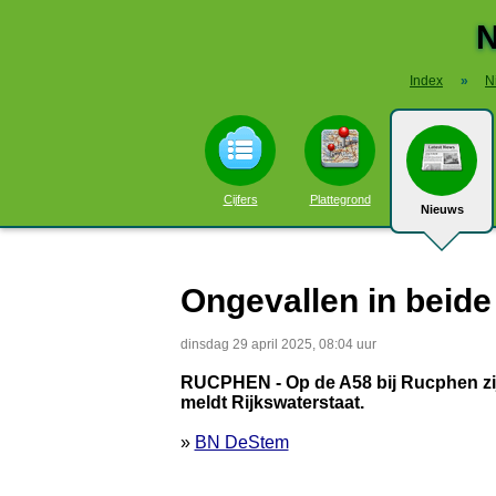
N
Index
»
N
Cijfers
Plattegrond
Nieuws
Ongevallen in beide
dinsdag 29 april 2025, 08:04 uur
RUCPHEN - Op de A58 bij Rucphen zij
meldt Rijkswaterstaat.
»
BN DeStem