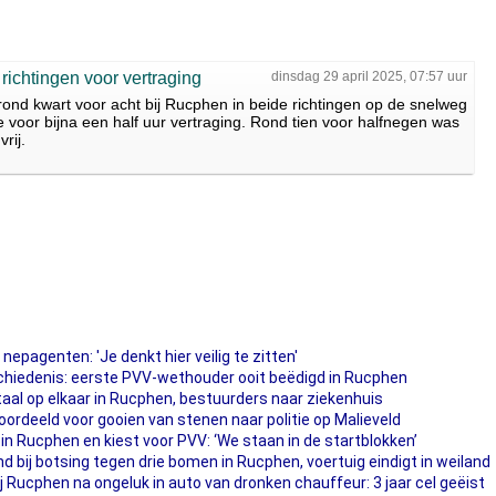
ichtingen voor vertraging
dinsdag 29 april 2025, 07:57 uur
ond kwart voor acht bij Rucphen in beide richtingen op de snelweg
voor bijna een half uur vertraging. Rond tien voor halfnegen was
rij.
nepagenten: 'Je denkt hier veilig te zitten'
chiedenis: eerste PVV-wethouder ooit beëdigd in Rucphen
aal op elkaar in Rucphen, bestuurders naar ziekenhuis
ordeeld voor gooien van stenen naar politie op Malieveld
n Rucphen en kiest voor PVV: ‘We staan in de startblokken’
 bij botsing tegen drie bomen in Rucphen, voertuig eindigt in weiland
ij Rucphen na ongeluk in auto van dronken chauffeur: 3 jaar cel geëist