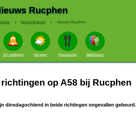
ieuws Rucphen
ieuws
»
Noord-Brabant
»
Nieuws Rucphen
112 meldingen
Het weer
Restaurants
Bibliotheken
 richtingen op A58 bij Rucphen
n dinsdagochtend in beide richtingen ongevallen gebeurd.