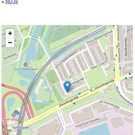
»
NU.nl
Kaart nieuws Schiedam. Locatie nieuws: 51.91044 / 4.37532 Vlaardingerdijk
+
−