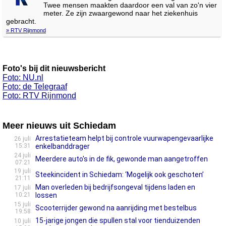
Twee mensen maakten daardoor een val van zo'n vier
meter. Ze zijn zwaargewond naar het ziekenhuis
gebracht.
» RTV Rijnmond
Foto's bij dit nieuwsbericht
Foto: NU.nl
Foto: de Telegraaf
Foto: RTV Rijnmond
Meer nieuws uit Schiedam
Arrestatieteam helpt bij controle vuurwapengevaarlijke
26 juli
15:31
enkelbanddrager
24 juli
Meerdere auto's in de fik, gewonde man aangetroffen
07:21
19 juli
Steekincident in Schiedam: ‘Mogelijk ook geschoten’
21:11
Man overleden bij bedrijfsongeval tijdens laden en
17 juli
10:21
lossen
15 juli
Scooterrijder gewond na aanrijding met bestelbus
19:58
15-jarige jongen die spullen stal voor tienduizenden
10 juli