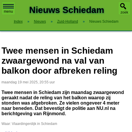
X
Nieuws Schiedam
menu
zoek
Index
»
Nieuws
»
Zuid-Holland
»
Nieuws Schiedam
Twee mensen in Schiedam
zwaargewond na val van
balkon door afbreken reling
maandag 19 mei 2025, 20:55 uur
Twee mensen in Schiedam zijn maandag zwaargewond
geraakt nadat de reling van het balkon waarop zij
stonden was afgebroken. Ze vielen ongeveer 4 meter
naar beneden. Dat bevestigt de politie aan NU.nl na
berichtgeving van Rijnmond.
Waar: Vlaardingerdijk in Schiedam