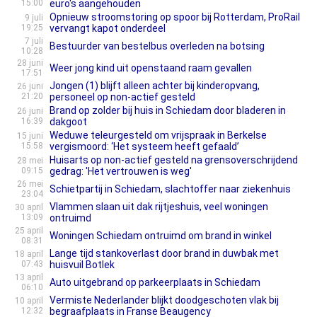
15:00
euro's aangehouden
Opnieuw stroomstoring op spoor bij Rotterdam, ProRail
9 juli
19:25
vervangt kapot onderdeel
7 juli
Bestuurder van bestelbus overleden na botsing
10:28
28 juni
Weer jong kind uit openstaand raam gevallen
17:51
Jongen (1) blijft alleen achter bij kinderopvang,
26 juni
21:20
personeel op non-actief gesteld
Brand op zolder bij huis in Schiedam door bladeren in
26 juni
16:39
dakgoot
Weduwe teleurgesteld om vrijspraak in Berkelse
15 juni
15:58
vergismoord: ‘Het systeem heeft gefaald’
Huisarts op non-actief gesteld na grensoverschrijdend
28 mei
09:15
gedrag: 'Het vertrouwen is weg'
26 mei
Schietpartij in Schiedam, slachtoffer naar ziekenhuis
23:04
Vlammen slaan uit dak rijtjeshuis, veel woningen
30 april
13:09
ontruimd
25 april
Woningen Schiedam ontruimd om brand in winkel
08:31
Lange tijd stankoverlast door brand in duwbak met
18 april
07:43
huisvuil Botlek
13 april
Auto uitgebrand op parkeerplaats in Schiedam
06:10
Vermiste Nederlander blijkt doodgeschoten vlak bij
10 april
12:32
begraafplaats in Franse Beaugency