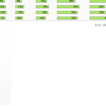
0%
8%
16%
28%
12%
12%
19%
35%
23%
13%
12%
18%
32%
24%
11%
10%
14%
32%
Bron: CB