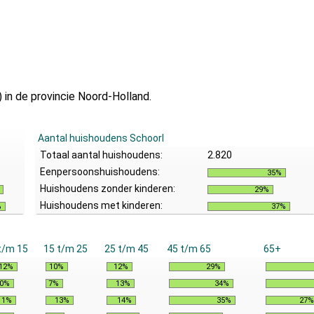
 in de provincie Noord-Holland.
Aantal huishoudens Schoorl
Totaal aantal huishoudens:
2.820
Eenpersoonshuishoudens:
35%
Huishoudens zonder kinderen:
29%
Huishoudens met kinderen:
%
37%
t/m 15
15 t/m 25
25 t/m 45
45 t/m 65
65+
12%
10%
12%
29%
0%
7%
13%
34%
11%
13%
14%
35%
27%