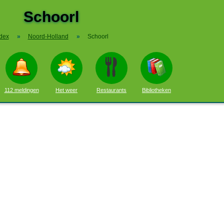
Schoorl
dex
»
Noord-Holland
»
Schoorl
112 meldingen
Het weer
Restaurants
Bibliotheken