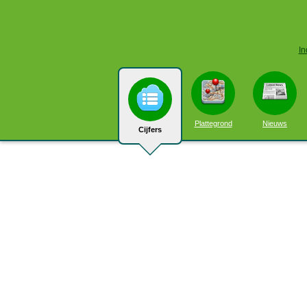
In
Plattegrond
Nieuws
Cijfers