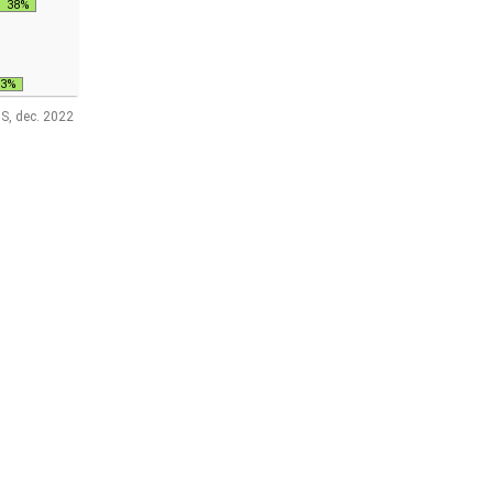
38%
33%
S, dec. 2022