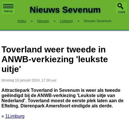
X
Nieuws Sevenum
menu
zoek
Index
»
Nieuws
»
Limburg
»
Nieuws Sevenum
Toverland weer tweede in
ANWB-verkiezing 'leukste
uitje'
dinsdag 16 januari 2024, 17:36 uur
Attractiepark Toverland in Sevenum is weer als tweede
geëindigd bij de ANWB-verkiezing 'Leukste uitje van
Nederland'. Toverland moest de eerste plek laten aan de
Efteling. Dierenpark Amersfoort eindigde als derde.
»
1Limburg