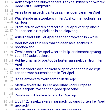
Achterblijvende hulpverleners Ter Apel kritisch op vertrek
12 juli
22:11
Rode Kruis: 'Rampzalig'
12 juli
Arrestatie na vechtpartij bij aanmeldcentrum Ter Apel
16:10
Wachtende asielzoekers in Ter Apel kunnen schuilen in
26 juni
14:58
kantoor
Premier Rob Jetten sorteert in Ter Apel voor op snelle
24 juni
22:37
‘duizenden’ extra plekken in asielopvang
24 juni
Asielzoekers uit Ter Apel naar nachtopvang in Zwolle
11:36
Voor het eerst in een maand geen asielzoekers in
19 juni
11:23
noodopvang
Zwolle schiet Ter Apel weer te hulp: crisisnachtopvang
17 juni
18:30
voor 150 asielzoekers
Politie grijpt in bij opstootje buiten aanmeldcentrum Ter
15 juni
22:27
Apel
Bijna honderd asielzoekers sliepen vannacht in de Wijk,
15 juni
10:57
tentjes voor buitenslapers in Ter Apel
14 juni
92 asielzoekers overnachten in de Wijk
09:49
Medewerkers IND in Ter Apel klaar voor Europese
11 juni
19:00
asielaanpak: ‘We hebben goed geoefend’
11 juni
Zwolle vangt buitenslapers Ter Apel op
13:31
LIVE | 120 asielzoekers naar nachtopvang buiten Ter Apel
10 juni
08:30
gebracht