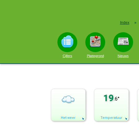
Index
»
Cijfers
Plattegrond
Nieuws
19
.6°
Het weer
Temperatuur