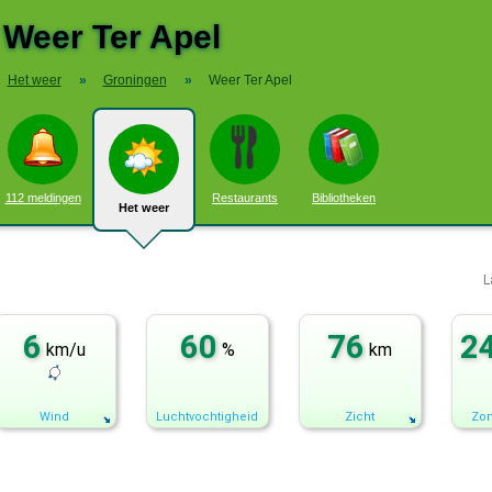
Weer Ter Apel
Het weer
»
Groningen
»
Weer Ter Apel
112 meldingen
Restaurants
Bibliotheken
Het weer
L
6
60
76
2
km/u
%
km
Wind
Luchtvochtigheid
Zicht
Zon