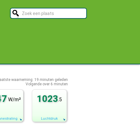
aatste waarneming:
19
minuten geleden
Volgende over
6 minuten
47
1023
W/m²
.5
nestraling
Luchtdruk