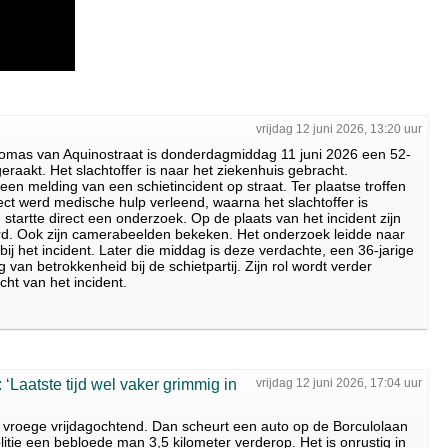
vrijdag 12 juni 2026, 13:20 uur
Thomas van Aquinostraat is donderdagmiddag 11 juni 2026 een 52-
raakt. Het slachtoffer is naar het ziekenhuis gebracht.
een melding van een schietincident op straat. Ter plaatse troffen
ect werd medische hulp verleend, waarna het slachtoffer is
 startte direct een onderzoek. Op de plaats van het incident zijn
ord. Ook zijn camerabeelden bekeken. Het onderzoek leidde naar
ij het incident. Later die middag is deze verdachte, een 36-jarige
an betrokkenheid bij de schietpartij. Zijn rol wordt verder
ht van het incident.
 ‘Laatste tijd wel vaker grimmig in
vrijdag 12 juni 2026, 17:04 uur
e vroege vrijdagochtend. Dan scheurt een auto op de Borculolaan
litie een bebloede man 3,5 kilometer verderop. Het is onrustig in