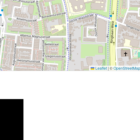
Leaflet
|
©
OpenStreetMa