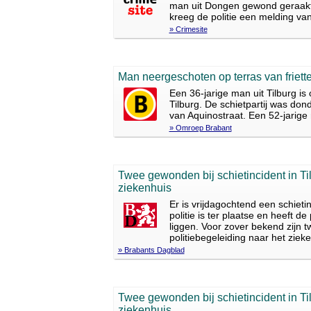
man uit Dongen gewond geraakt. 
kreeg de politie een melding van
» Crimesite
Man neergeschoten op terras van friette
Een 36-jarige man uit Tilburg is 
Tilburg. De schietpartij was do
van Aquinostraat. Een 52-jarig
» Omroep Brabant
Twee gewonden bij schietincident in Ti
ziekenhuis
Er is vrijdagochtend een schieti
politie is ter plaatse en heeft d
liggen. Voor zover bekend zijn
politiebegeleiding naar het ziek
» Brabants Dagblad
Twee gewonden bij schietincident in Ti
ziekenhuis