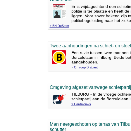
Er is vrijdagochtend een schieti
politie is ter plaatse en heeft d
liggen. Voor zover bekend zijn
politiebegeleiding naar het ziek
» BN DeStem
Twee aanhoudingen na schiet- en steekp
Een ruzie tussen twee mannen is
Borculolaan in Tilburg. Beide be
aangehouden.
» Omroep Brabant
Omgeving afgezet vanwege schietparti
TILBURG - In de vroege ochtend
schietpartij aan de Borculolaan i
» Hardnieuws
Man neergeschoten op terras van Tilburgs
schutter