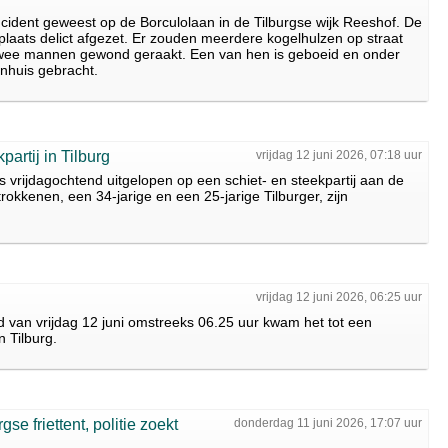
ncident geweest op de Borculolaan in de Tilburgse wijk Reeshof. De
e plaats delict afgezet. Er zouden meerdere kogelhulzen op straat
 twee mannen gewond geraakt. Een van hen is geboeid en onder
enhuis gebracht.
artij in Tilburg
vrijdag 12 juni 2026, 07:18 uur
 vrijdagochtend uitgelopen op een schiet- en steekpartij aan de
trokkenen, een 34-jarige en een 25-jarige Tilburger, zijn
j
vrijdag 12 juni 2026, 06:25 uur
 van vrijdag 12 juni omstreeks 06.25 uur kwam het tot een
n Tilburg.
e friettent, politie zoekt
donderdag 11 juni 2026, 17:07 uur