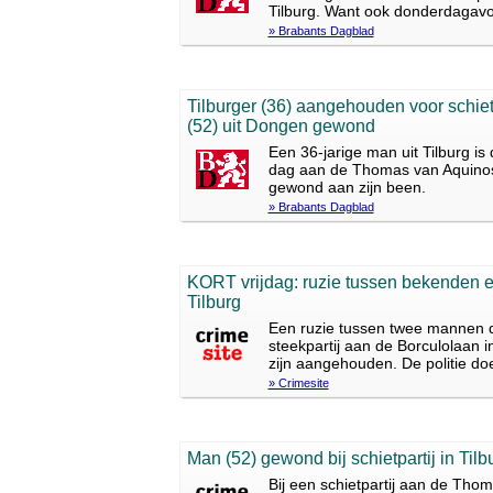
Tilburg. Want ook donderdagavo
» Brabants Dagblad
Tilburger (36) aangehouden voor schietp
(52) uit Dongen gewond
Een 36-jarige man uit Tilburg i
dag aan de Thomas van Aquinostr
gewond aan zijn been.
» Brabants Dagblad
KORT vrijdag: ruzie tussen bekenden ein
Tilburg
Een ruzie tussen twee mannen di
steekpartij aan de Borculolaan i
zijn aangehouden. De politie do
» Crimesite
Man (52) gewond bij schietpartij in Tilb
Bij een schietpartij aan de Tho