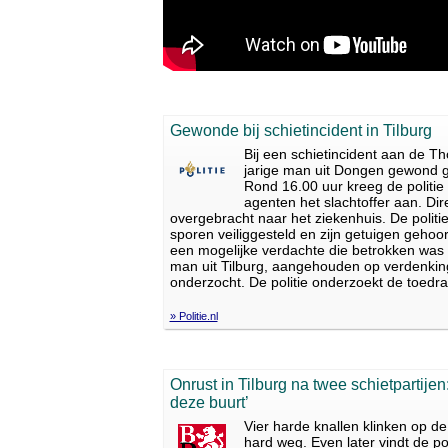
Gewonde bij schietincident in Tilburg
Bij een schietincident aan de 
jarige man uit Dongen gewond ge
Rond 16.00 uur kreeg de politie 
agenten het slachtoffer aan. Dir
overgebracht naar het ziekenhuis. De politie
sporen veiliggesteld en zijn getuigen geho
een mogelijke verdachte die betrokken was b
man uit Tilburg, aangehouden op verdenking v
onderzocht. De politie onderzoekt de toedrac
» Politie.nl
Onrust in Tilburg na twee schietpartijen:
deze buurt’
Vier harde knallen klinken op d
hard weg. Even later vindt de po