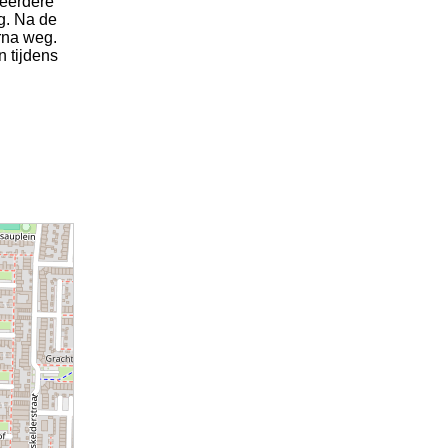
meerdere
g. Na de
rna weg.
n tijdens