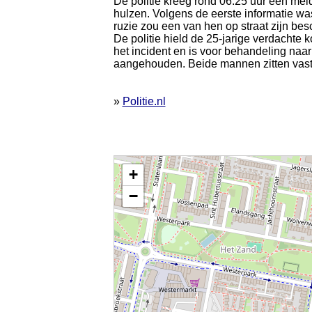
De politie kreeg rond 06.25 uur een mel
hulzen. Volgens de eerste informatie w
ruzie zou een van hen op straat zijn be
De politie hield de 25-jarige verdachte k
het incident en is voor behandeling naa
aangehouden. Beide mannen zitten vast
»
Politie.nl
Kaart nieuws Tilburg. Locatie nieuws: 51.56960 / 5
+
−