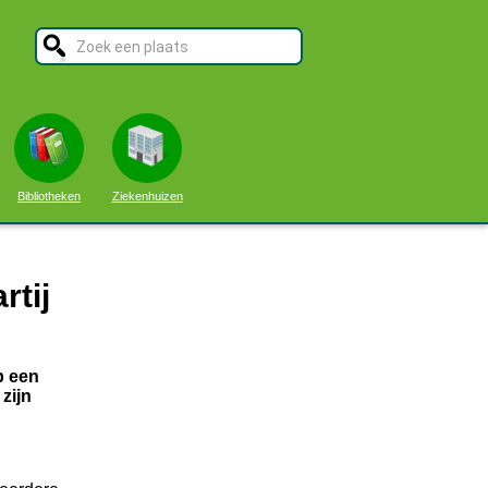
Bibliotheken
Ziekenhuizen
rtij
p een
zijn