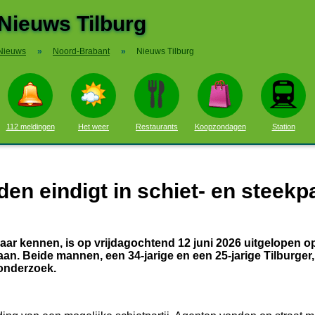
Nieuws Tilburg
Nieuws
»
Noord-Brabant
»
Nieuws Tilburg
112 meldingen
Het weer
Restaurants
Koopzondagen
Station
n eindigt in schiet- en steekpa
aar kennen, is op vrijdagochtend 12 juni 2026 uitgelopen o
aan. Beide mannen, een 34-jarige en een 25-jarige Tilburger, 
 onderzoek.