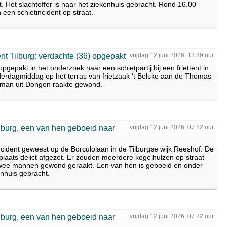
Het slachtoffer is naar het ziekenhuis gebracht. Rond 16.00
 een schietincident op straat.
nt Tilburg: verdachte (36) opgepakt
vrijdag 12 juni 2026, 13:39 uur
opgepakt in het onderzoek naar een schietpartij bij een friettent in
nderdagmiddag op het terras van frietzaak 't Belske aan de Thomas
e man uit Dongen raakte gewond.
lburg, een van hen geboeid naar
vrijdag 12 juni 2026, 07:22 uur
ncident geweest op de Borculolaan in de Tilburgse wijk Reeshof. De
e plaats delict afgezet. Er zouden meerdere kogelhulzen op straat
 twee mannen gewond geraakt. Een van hen is geboeid en onder
enhuis gebracht.
lburg, een van hen geboeid naar
vrijdag 12 juni 2026, 07:22 uur