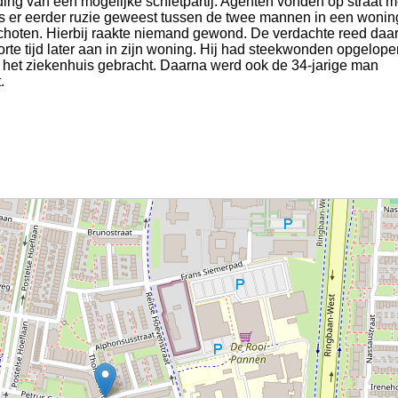
ding van een mogelijke schietpartij. Agenten vonden op straat 
as er eerder ruzie geweest tussen de twee mannen in een wonin
schoten. Hierbij raakte niemand gewond. De verdachte reed daa
orte tijd later aan in zijn woning. Hij had steekwonden opgelope
r het ziekenhuis gebracht. Daarna werd ook de 34-jarige man
.
.06050 Thomas van Aquinostraat