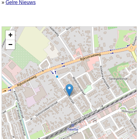
»
Gelre Nieuws
Kaart nieuws Twello. Locatie nieuws: 52.23954 / 6.10045 Stationsweg
+
−