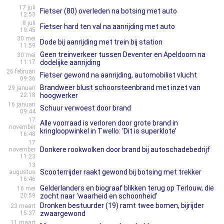
17 juli
Fietser (80) overleden na botsing met auto
12:53
8 juli
Fietser hard ten val na aanrijding met auto
19:45
30 mei
Dode bij aanrijding met trein bij station
11:59
Geen treinverkeer tussen Deventer en Apeldoorn na
30 mei
11:17
dodelijke aanrijding
26 februari
Fietser gewond na aanrijding, automobilist vlucht
09:36
Brandweer blust schoorsteenbrand met inzet van
29 januari
22:18
hoogwerker
16 januari
Schuur verwoest door brand
09:44
17
Alle voorraad is verloren door grote brand in
november
kringloopwinkel in Twello: ‘Dit is superklote’
16:48
17
Donkere rookwolken door brand bij autoschadebedrijf
november
11:23
13
Scooterrijder raakt gewond bij botsing met trekker
augustus
16:46
Gelderlanders en biograaf blikken terug op Terlouw, die
16 mei
20:59
zocht naar 'waarheid en schoonheid'
Dronken bestuurder (19) ramt twee bomen, bijrijder
23 maart
15:37
zwaargewond
11 maart