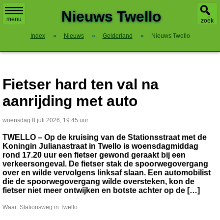
X
Nieuws Twello
menu
zoek
Index
»
Nieuws
»
Gelderland
»
Nieuws Twello
Fietser hard ten val na
aanrijding met auto
woensdag 8 juli 2026, 19:45 uur
TWELLO – Op de kruising van de Stationsstraat met de
Koningin Julianastraat in Twello is woensdagmiddag
rond 17.20 uur een fietser gewond geraakt bij een
verkeersongeval. De fietser stak de spoorwegovergang
over en wilde vervolgens linksaf slaan. Een automobilist
die de spoorwegovergang wilde oversteken, kon de
fietser niet meer ontwijken en botste achter op de […]
Waar: Stationsweg in Twello