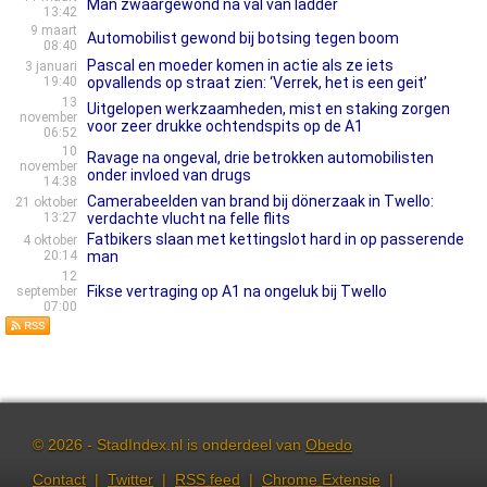
Man zwaargewond na val van ladder
13:42
9 maart
Automobilist gewond bij botsing tegen boom
08:40
Pascal en moeder komen in actie als ze iets
3 januari
19:40
opvallends op straat zien: ‘Verrek, het is een geit’
13
Uitgelopen werkzaamheden, mist en staking zorgen
november
voor zeer drukke ochtendspits op de A1
06:52
10
Ravage na ongeval, drie betrokken automobilisten
november
onder invloed van drugs
14:38
Camerabeelden van brand bij dönerzaak in Twello:
21 oktober
13:27
verdachte vlucht na felle flits
Fatbikers slaan met kettingslot hard in op passerende
4 oktober
20:14
man
12
Fikse vertraging op A1 na ongeluk bij Twello
september
07:00
© 2026 - StadIndex.nl is onderdeel van
Obedo
Contact
|
Twitter
|
RSS feed
|
Chrome Extensie
|