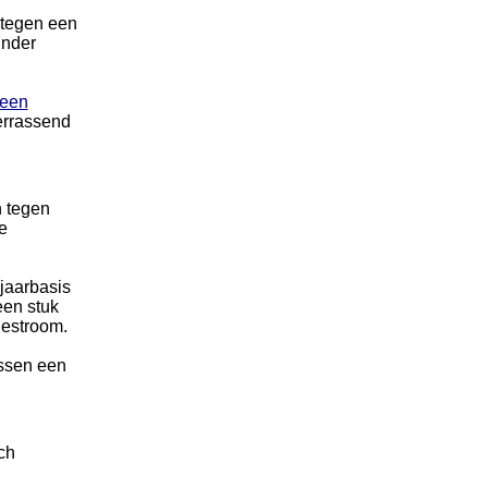
 tegen een
inder
 een
verrassend
n tegen
e
jaarbasis
een stuk
nestroom.
ussen een
ch