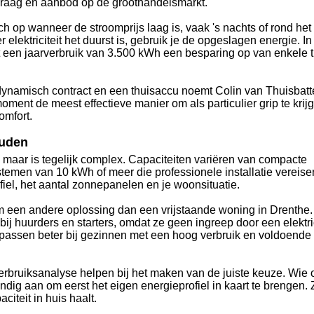
 vraag en aanbod op de groothandelsmarkt.
ch op wanneer de stroomprijs laag is, vaak 's nachts of rond het
lektriciteit het duurst is, gebruik je de opgeslagen energie. In
et een jaarverbruik van 3.500 kWh een besparing op van enkele ti
namisch contract en een thuisaccu noemt Colin van Thuisbatter
moment de meest effectieve manier om als particulier grip te krij
omfort.
ouden
l, maar is tegelijk complex. Capaciteiten variëren van compacte
temen van 10 kWh of meer die professionele installatie vereise
ofiel, het aantal zonnepanelen en je woonsituatie.
 een andere oplossing dan een vrijstaande woning in Drenthe.
 bij huurders en starters, omdat ze geen ingreep door een elektr
passen beter bij gezinnen met een hoog verbruik en voldoende
verbruiksanalyse helpen bij het maken van de juiste keuze. Wie
andig aan om eerst het eigen energieprofiel in kaart te brengen. 
citeit in huis haalt.