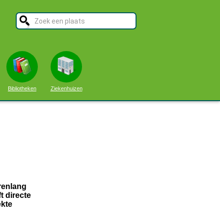
Bibliotheken
Ziekenhuizen
renlang
t directe
ekte