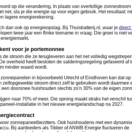
woord op die verandering. In plaats van overtollige zonnestroom
et net, sla je die energie op voor eigen gebruik. Het resultaat: m
en lagere energierekening.
h dan ook op energieopslag. Bij Thuisbatterij.nl, waar je
direct
lopen twee jaar een flinke toename in vraag. Die groei is niet 
e energiemarkt.
kent voor je portemonnee
 de stroom die ze terugleveren aan het net volledig wegstrepe
De overheid heeft besloten de salderingsregeling gefaseerd af t
om minder waard wordt.
onnepanelen in bijvoorbeeld Utrecht of Eindhoven kan dat op 
 zelfopgewekte stroom direct zelf te gebruiken wordt daarmee 
t een doorsnee huishouden slechts zo'n 30% van de eigen zon
ijgen naar 70% of meer. Die sprong maakt straks het verschil t
aneel-installatie in het nieuwe energielandschap na 2027.
ergiecontract
nt voor zonnepaneelbezitters. Ook huishoudens met een dynamis
saccu. Bij aanbieders als Tibber of ANWB Energie fluctueren de