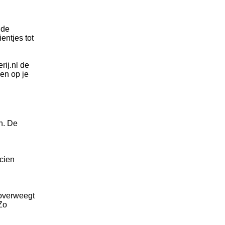
 de
entjes tot
ij.nl de
gen op je
n. De
icien
 overweegt
Zo