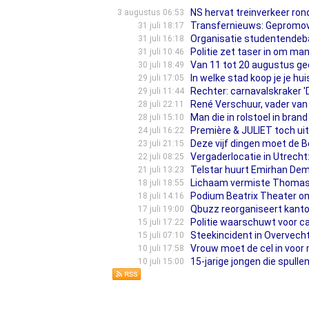
NS hervat treinverkeer ron
3 augustus 06:53
Transfernieuws: Gepromove
31 juli 18:17
Organisatie studentendeba
31 juli 16:18
Politie zet taser in om m
31 juli 10:46
Van 11 tot 20 augustus ge
30 juli 18:49
In welke stad koop je je huis
29 juli 17:05
Rechter: carnavalskraker '
29 juli 11:44
René Verschuur, vader van 
28 juli 22:11
Man die in rolstoel in bra
28 juli 15:10
Première & JULIET toch ui
24 juli 16:22
Deze vijf dingen moet de B
23 juli 21:15
Vergaderlocatie in Utrec
22 juli 08:25
Telstar huurt Emirhan Demi
21 juli 13:23
Lichaam vermiste Thomas 
18 juli 18:55
Podium Beatrix Theater ond
18 juli 14:16
Qbuzz reorganiseert kantoo
17 juli 19:00
Politie waarschuwt voor c
15 juli 17:22
Steekincident in Overvecht
15 juli 07:10
Vrouw moet de cel in voor 
10 juli 17:58
15-jarige jongen die spull
10 juli 15:00