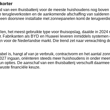
korter
jd van een thuisbatterij voor de meeste huishoudens nog boven 
de terugleverkosten en de aankomende afschaffing van salderen 
een doorsnee installatie met zonnepanelen komt de terugverdie
cellen, het meest gebruikte type voor thuisopslag, daalde in 2024
or. Fabrikanten als BYD en Huawei leveren inmiddels systemen 
zijn voor de Nederlandse markt. Die trend zet naar verwachting d
abel is, hangt af van je verbruik, contractvorm en het aantal zo
 2027 ingaan, oriënteren steeds meer huishoudens in onder mee
un opties. De aanschaf van een thuisbatterij verschuift daarmee
wuste financiële keuze.