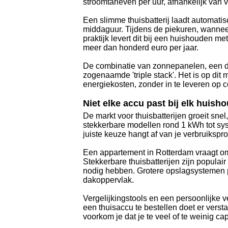
stroomtarieven per uur, afhankelijk van
Een slimme thuisbatterij laadt automatis
middaguur. Tijdens de piekuren, wanneer e
praktijk levert dit bij een huishouden m
meer dan honderd euro per jaar.
De combinatie van zonnepanelen, een dy
zogenaamde 'triple stack'. Het is op dit 
energiekosten, zonder in te leveren op c
Niet elke accu past bij elk huish
De markt voor thuisbatterijen groeit sne
stekkerbare modellen rond 1 kWh tot sys
juiste keuze hangt af van je verbruikspr
Een appartement in Rotterdam vraagt om
Stekkerbare thuisbatterijen zijn populair
nodig hebben. Grotere opslagsystemen 
dakoppervlak.
Vergelijkingstools en een persoonlijke 
een thuisaccu te bestellen doet er verst
voorkom je dat je te veel of te weinig capa