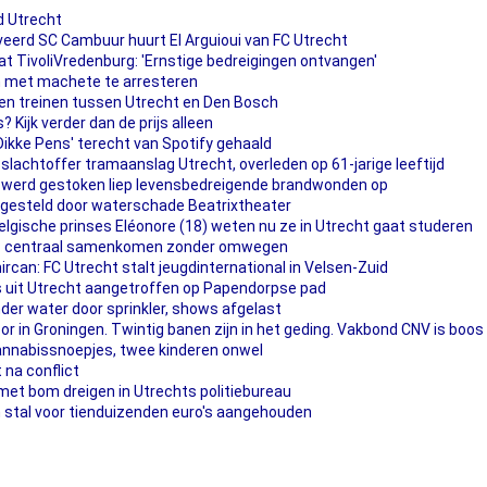
d Utrecht
erd SC Cambuur huurt El Arguioui van FC Utrecht
t TivoliVredenburg: 'Ernstige bedreigingen ontvangen'
an met machete te arresteren
en treinen tussen Utrecht en Den Bosch
? Kijk verder dan de prijs alleen
Dikke Pens' terecht van Spotify gehaald
slachtoffer tramaanslag Utrecht, overleden op 61-jarige leeftijd
nd werd gestoken liep levensbedreigende brandwonden op
tgesteld door waterschade Beatrixtheater
elgische prinses Eléonore (18) weten nu ze in Utrecht gaat studeren
ht: centraal samenkomen zonder omwegen
rcan: FC Utrecht stalt jeugdinternational in Velsen-Zuid
uit Utrecht aangetroffen op Papendorpse pad
er water door sprinkler, shows afgelast
r in Groningen. Twintig banen zijn in het geding. Vakbond CNV is boos
annabissnoepjes, twee kinderen onwel
 na conflict
met bom dreigen in Utrechts politiebureau
en stal voor tienduizenden euro's aangehouden