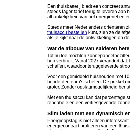
Een thuisbatterij biedt een concreet ant
steeds lager tarief terug te leveren aan h
afhankelijkheid van het energienet en e
Steeds meer Nederlanders oriënteren zic
thuisaccu bestellen
kunt, zien ze de afge
als je kijkt naar de ontwikkelingen op d
Wat de afbouw van salderen bete
Tot nu toe mochten zonnepaneelbezitters
hun verbruik. Vanaf 2027 verandert dat. 
schaffen, waardoor teruggeleverde stro
Voor een gemiddeld huishouden met 10 z
honderden euro's schelen. De prikkel om
groter. Zonder opslagmogelijkheid benu
Met een thuisaccu kan dat percentage st
rendabele en een verliesgevende zonnep
Slim laden met een dynamisch en
Energieopslag is niet alleen interessa
energiecontract profiteren van een thui