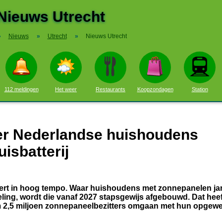
Nieuws Utrecht
»
Nieuws
»
Utrecht
»
Nieuws Utrecht
112 meldingen
Het weer
Restaurants
Koopzondagen
Station
r Nederlandse huishoudens
uisbatterij
ert in hoog tempo. Waar huishoudens met zonnepanelen ja
ing, wordt die vanaf 2027 stapsgewijs afgebouwd. Dat heef
 2,5 miljoen zonnepaneelbezitters omgaan met hun opgew