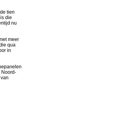
de tien
is die
ntijd nu
 met meer
die qua
oor in
nnepanelen
r Noord-
 van