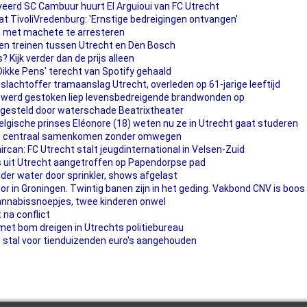
erd SC Cambuur huurt El Arguioui van FC Utrecht
t TivoliVredenburg: 'Ernstige bedreigingen ontvangen'
an met machete te arresteren
en treinen tussen Utrecht en Den Bosch
? Kijk verder dan de prijs alleen
Dikke Pens' terecht van Spotify gehaald
slachtoffer tramaanslag Utrecht, overleden op 61-jarige leeftijd
nd werd gestoken liep levensbedreigende brandwonden op
tgesteld door waterschade Beatrixtheater
elgische prinses Eléonore (18) weten nu ze in Utrecht gaat studeren
ht: centraal samenkomen zonder omwegen
rcan: FC Utrecht stalt jeugdinternational in Velsen-Zuid
uit Utrecht aangetroffen op Papendorpse pad
er water door sprinkler, shows afgelast
r in Groningen. Twintig banen zijn in het geding. Vakbond CNV is boos
annabissnoepjes, twee kinderen onwel
 na conflict
met bom dreigen in Utrechts politiebureau
en stal voor tienduizenden euro's aangehouden