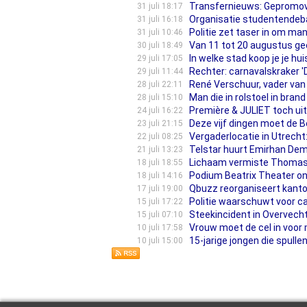
Transfernieuws: Gepromove
31 juli 18:17
Organisatie studentendeba
31 juli 16:18
Politie zet taser in om m
31 juli 10:46
Van 11 tot 20 augustus ge
30 juli 18:49
In welke stad koop je je huis
29 juli 17:05
Rechter: carnavalskraker '
29 juli 11:44
René Verschuur, vader van 
28 juli 22:11
Man die in rolstoel in bra
28 juli 15:10
Première & JULIET toch ui
24 juli 16:22
Deze vijf dingen moet de B
23 juli 21:15
Vergaderlocatie in Utrec
22 juli 08:25
Telstar huurt Emirhan Demi
21 juli 13:23
Lichaam vermiste Thomas 
18 juli 18:55
Podium Beatrix Theater ond
18 juli 14:16
Qbuzz reorganiseert kantoo
17 juli 19:00
Politie waarschuwt voor c
15 juli 17:22
Steekincident in Overvecht
15 juli 07:10
Vrouw moet de cel in voor 
10 juli 17:58
15-jarige jongen die spull
10 juli 15:00