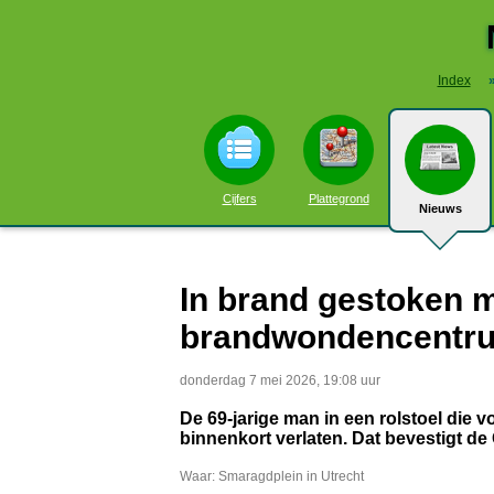
Index
Cijfers
Plattegrond
Nieuws
In brand gestoken m
brandwondencentrum
donderdag 7 mei 2026, 19:08 uur
De 69-jarige man in een rolstoel di
binnenkort verlaten. Dat bevestigt d
Waar: Smaragdplein in Utrecht