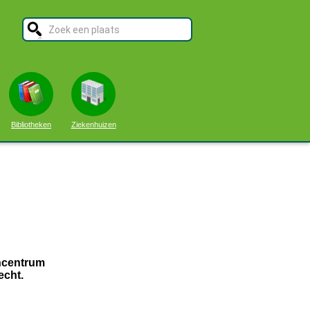
Bibliotheken
Ziekenhuizen
encentrum
echt.