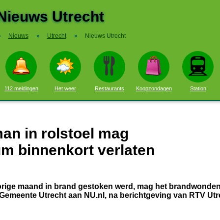
Nieuws Utrecht
»
Nieuws
»
Utrecht
»
Nieuws Utrecht
112 meldingen
Het weer
Restaurants
Koopzondagen
Station
an in rolstoel mag
 binnenkort verlaten
e vorige maand in brand gestoken werd, mag het brandwond
e Gemeente Utrecht aan NU.nl, na berichtgeving van RTV Utr