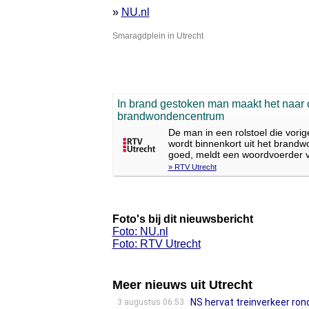
»
NU.nl
Smaragdplein in Utrecht
In brand gestoken man maakt het naar
brandwondencentrum
De man in een rolstoel die vori
wordt binnenkort uit het brand
goed, meldt een woordvoerder 
» RTV Utrecht
Foto's bij dit nieuwsbericht
Foto: NU.nl
Foto: RTV Utrecht
Meer nieuws uit Utrecht
NS hervat treinverkeer ron
3 augustus 06:53