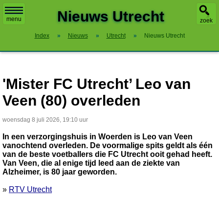
X
Nieuws Utrecht
menu
zoek
Index
»
Nieuws
»
Utrecht
»
Nieuws Utrecht
'Mister FC Utrecht’ Leo van
Veen (80) overleden
woensdag 8 juli 2026, 19:10 uur
In een verzorgingshuis in Woerden is Leo van Veen
vanochtend overleden. De voormalige spits geldt als één
van de beste voetballers die FC Utrecht ooit gehad heeft.
Van Veen, die al enige tijd leed aan de ziekte van
Alzheimer, is 80 jaar geworden.
»
RTV Utrecht