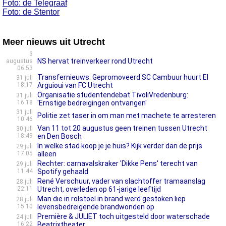
Foto: de Telegraaf
Foto: de Stentor
Meer nieuws uit Utrecht
3
NS hervat treinverkeer rond Utrecht
augustus
06:53
Transfernieuws: Gepromoveerd SC Cambuur huurt El
31 juli
18:17
Arguioui van FC Utrecht
Organisatie studentendebat TivoliVredenburg:
31 juli
16:18
'Ernstige bedreigingen ontvangen'
31 juli
Politie zet taser in om man met machete te arresteren
10:46
Van 11 tot 20 augustus geen treinen tussen Utrecht
30 juli
18:49
en Den Bosch
In welke stad koop je je huis? Kijk verder dan de prijs
29 juli
17:05
alleen
Rechter: carnavalskraker 'Dikke Pens' terecht van
29 juli
11:44
Spotify gehaald
René Verschuur, vader van slachtoffer tramaanslag
28 juli
22:11
Utrecht, overleden op 61-jarige leeftijd
Man die in rolstoel in brand werd gestoken liep
28 juli
15:10
levensbedreigende brandwonden op
Première & JULIET toch uitgesteld door waterschade
24 juli
16:22
Beatrixtheater