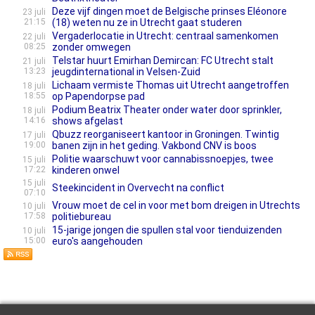
Deze vijf dingen moet de Belgische prinses Eléonore
23 juli
21:15
(18) weten nu ze in Utrecht gaat studeren
Vergaderlocatie in Utrecht: centraal samenkomen
22 juli
08:25
zonder omwegen
Telstar huurt Emirhan Demircan: FC Utrecht stalt
21 juli
13:23
jeugdinternational in Velsen-Zuid
Lichaam vermiste Thomas uit Utrecht aangetroffen
18 juli
18:55
op Papendorpse pad
Podium Beatrix Theater onder water door sprinkler,
18 juli
14:16
shows afgelast
Qbuzz reorganiseert kantoor in Groningen. Twintig
17 juli
19:00
banen zijn in het geding. Vakbond CNV is boos
Politie waarschuwt voor cannabissnoepjes, twee
15 juli
17:22
kinderen onwel
15 juli
Steekincident in Overvecht na conflict
07:10
Vrouw moet de cel in voor met bom dreigen in Utrechts
10 juli
17:58
politiebureau
15-jarige jongen die spullen stal voor tienduizenden
10 juli
15:00
euro's aangehouden