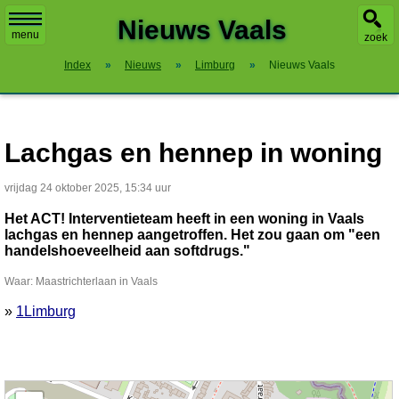
X
Nieuws Vaals
menu
zoek
Index
»
Nieuws
»
Limburg
»
Nieuws Vaals
Lachgas en hennep in woning
vrijdag 24 oktober 2025, 15:34 uur
Het ACT! Interventieteam heeft in een woning in Vaals
lachgas en hennep aangetroffen. Het zou gaan om "een
handelshoeveelheid aan softdrugs."
Waar: Maastrichterlaan in Vaals
»
1Limburg
Kaart nieuws Vaals. Locatie nieuws: 50.77123 / 6.02420 Maastrichterlaan