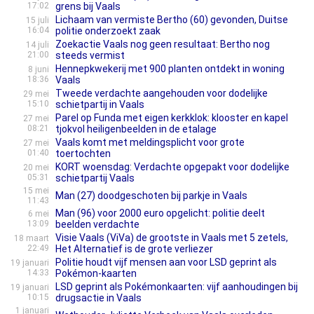
17:02
grens bij Vaals
Lichaam van vermiste Bertho (60) gevonden, Duitse
15 juli
16:04
politie onderzoekt zaak
Zoekactie Vaals nog geen resultaat: Bertho nog
14 juli
21:00
steeds vermist
Hennepkwekerij met 900 planten ontdekt in woning
8 juni
18:36
Vaals
Tweede verdachte aangehouden voor dodelijke
29 mei
15:10
schietpartij in Vaals
Parel op Funda met eigen kerkklok: klooster en kapel
27 mei
08:21
tjokvol heiligenbeelden in de etalage
Vaals komt met meldingsplicht voor grote
27 mei
01:40
toertochten
KORT woensdag: Verdachte opgepakt voor dodelijke
20 mei
05:31
schietpartij Vaals
15 mei
Man (27) doodgeschoten bij parkje in Vaals
11:43
Man (96) voor 2000 euro opgelicht: politie deelt
6 mei
13:09
beelden verdachte
Visie Vaals (ViVa) de grootste in Vaals met 5 zetels,
18 maart
22:49
Het Alternatief is de grote verliezer
Politie houdt vijf mensen aan voor LSD geprint als
19 januari
14:33
Pokémon-kaarten
LSD geprint als Pokémonkaarten: vijf aanhoudingen bij
19 januari
10:15
drugsactie in Vaals
1 januari