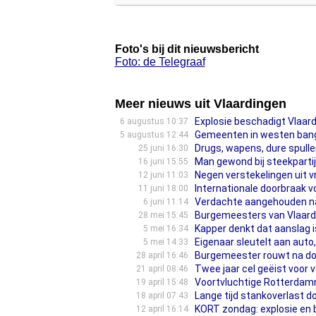
Foto's bij dit nieuwsbericht
Foto: de Telegraaf
Meer nieuws uit Vlaardingen
Explosie beschadigt Vlaar
6 augustus 10:37
Gemeenten in westen bang
5 augustus 12:44
Drugs, wapens, dure spulle
25 juni 16:30
Man gewond bij steekparti
16 juni 15:55
Negen verstekelingen uit 
12 juni 11:03
Internationale doorbraak v
11 juni 18:00
Verdachte aangehouden na
6 juni 11:14
Burgemeesters van Vlaard
28 mei 15:45
Kapper denkt dat aanslag i
5 mei 16:34
Eigenaar sleutelt aan auto,
5 mei 14:33
Burgemeester rouwt na dood 
28 april 16:46
Twee jaar cel geëist voor 
21 april 08:46
Voortvluchtige Rotterdamm
19 april 15:48
Lange tijd stankoverlast d
18 april 07:43
KORT zondag: explosie en b
12 april 16:14