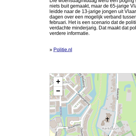
Die woensdagmiddag werd een poging g
niets buit gemaakt, maar de 65-jarige 
leidde naar de 13-jarige jongen uit Vlaa
dagen over een mogelijk verband tussen 
februari. Het is een scenario dat de pol
verdachte minderjarig. Dat maakt dat po
verdere informatie.
»
Politie.nl
Kaart nieuws Vlaardingen. Locatie nieuws: 51.9428
+
−