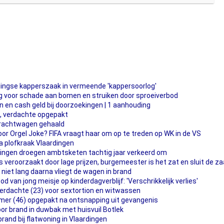
dingse kapperszaak in vermeende 'kappersoorlog'
 voor schade aan bomen en struiken door sproeiverbod
n en cash geld bij doorzoekingen | 1 aanhouding
j, verdachte opgepakt
vrachtwagen gehaald
oor Orgel Joke? FIFA vraagt haar om op te treden op WK in de VS
 plofkraak Vlaardingen
ingen droegen ambtsketen tachtig jaar verkeerd om
s veroorzaakt door lage prijzen, burgemeester is het zat en sluit de za
 niet lang daarna vliegt de wagen in brand
van jong meisje op kinderdagverblijf: 'Verschrikkelijk verlies'
verdachte (23) voor sextortion en witwassen
er (46) opgepakt na ontsnapping uit gevangenis
oor brand in duwbak met huisvuil Botlek
rand bij flatwoning in Vlaardingen