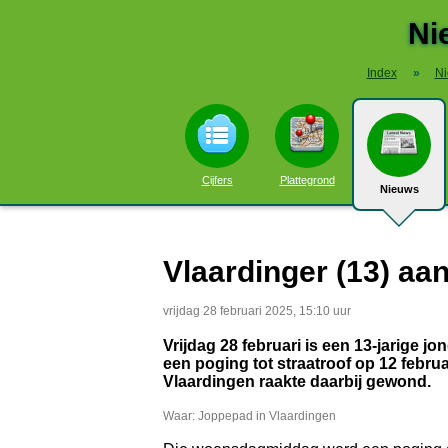
Ni
Index
»
N
Cijfers
Plattegrond
Nieuws
Vlaardinger (13) a
vrijdag 28 februari 2025, 15:10 uur
Vrijdag 28 februari is een 13-jarige 
een poging tot straatroof op 12 febru
Vlaardingen raakte daarbij gewond.
Waar: Joppepad in Vlaardingen