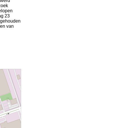
 werd
zoek
gelopen
ag 23
aangehouden
ken van