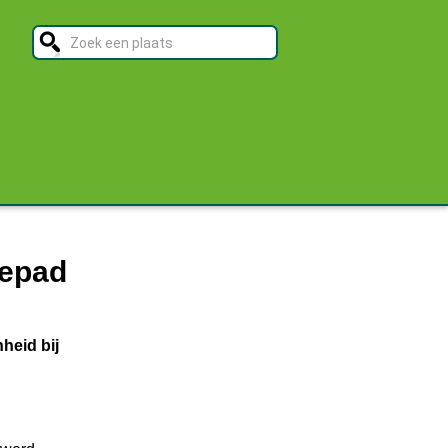
pepad
heid bij