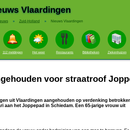
euws Vlaardingen
ieuws
»
Zuid-Holland
»
Nieuws Vlaardingen
112 meldingen
Het weer
Restaurants
Bibliotheken
Ziekenhuizen
angehouden voor straatroof Jop
jongen uit Vlaardingen aangehouden op verdenking betrokken
ari aan het Joppepad in Schiedam. Een 65-jarige vrouw uit