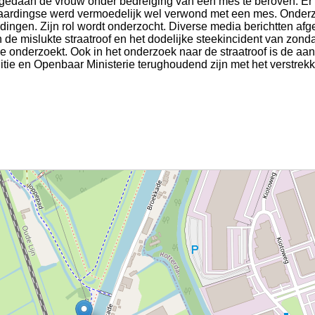
edaan de vrouw onder bedreiging van een mes te beroven. Er
Vlaardingse werd vermoedelijk wel verwond met een mes. Onder
rdingen. Zijn rol wordt onderzocht. Diverse media berichtten af
de mislukte straatroof en het dodelijke steekincident van zond
itie onderzoekt. Ook in het onderzoek naar de straatroof is de 
litie en Openbaar Ministerie terughoudend zijn met het verstrek
4 / 4.39161 Joppepad