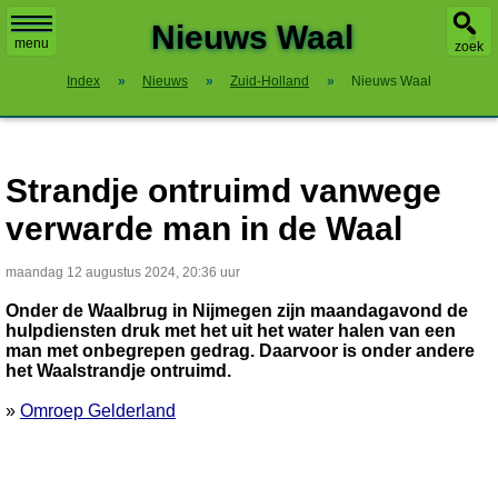
X
Nieuws Waal
menu
zoek
Index
»
Nieuws
»
Zuid-Holland
»
Nieuws Waal
Strandje ontruimd vanwege
verwarde man in de Waal
maandag 12 augustus 2024, 20:36 uur
Onder de Waalbrug in Nijmegen zijn maandagavond de
hulpdiensten druk met het uit het water halen van een
man met onbegrepen gedrag. Daarvoor is onder andere
het Waalstrandje ontruimd.
»
Omroep Gelderland