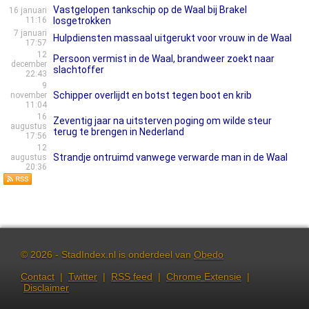
Vastgelopen tankschip op de Waal bij Brakel
16 januari
11:16
losgetrokken
7 januari
Hulpdiensten massaal uitgerukt voor vrouw in de Waal
17:57
12
Persoon vermist in de Waal, brandweer zoekt naar
december
slachtoffer
22:43
9
Schipper overlijdt en botst tegen boot en krib
november
11:04
16
Zeventig jaar na uitsterven poging om wilde steur
augustus
terug te brengen in Nederland
17:56
12
Strandje ontruimd vanwege verwarde man in de Waal
augustus
20:36
© 2026 - StadIndex.nl is onderdeel van
Obedo
Contact
|
Twitter
|
RSS feed
|
Chrome Extensie
|
Disclaimer