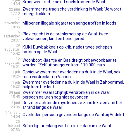
Brandweer redt koe uit snelstromende Waal
14:34
Zwemmer na tragische verdrinking in Waal: ‘Je wordt
22 juni
17:10
meegetrokken’
7
Miljoenen illegale sigaretten aangetroffen in loods
november
10:05
6
Plezierjacht in de problemen op de Waal: twee
september
volwassenen, kind en hond gered
20:37
29
KIJK | Duwbak knalt op krib, nadat twee schepen
augustus
botsen op de Waal
15:42
15
Woonboot Klaartje en Bas dreigt onbewoonbaar te
augustus
worden: 'Zelf uitbaggeren kost 110.000 euro'
16:01
Opnieuw zwemmer overleden na duik in de Waal, ook
1 juli
19:26
man verdronken in Vianen
Zwemmer overleden na duik in de Waal in Zaltbommel,
1 juli
16:23
hulp komt te laat
Zwemmer waarschijnlijk verdronken in de Waal,
29 juni
15:45
persoon na uren nog niet gevonden
Dit zit er achter de mysterieuze zandteksten aan het
2 juni
23:06
strand langs de Waal
14 maart
Overleden persoon gevonden langs de Waal bij Andelst
14:04
25
Schip ligt urenlang vast op strekdam in de Waal
februari
07:53