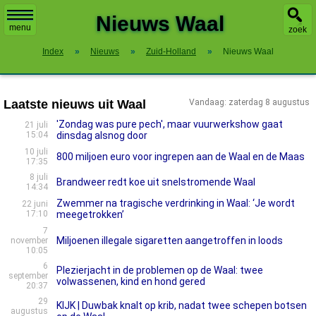
X
Nieuws Waal
menu
zoek
Index
»
Nieuws
»
Zuid-Holland
»
Nieuws Waal
Laatste nieuws uit Waal
Vandaag: zaterdag 8 augustus
'Zondag was pure pech', maar vuurwerkshow gaat
21 juli
15:04
dinsdag alsnog door
10 juli
800 miljoen euro voor ingrepen aan de Waal en de Maas
17:35
8 juli
Brandweer redt koe uit snelstromende Waal
14:34
Zwemmer na tragische verdrinking in Waal: ‘Je wordt
22 juni
17:10
meegetrokken’
7
Miljoenen illegale sigaretten aangetroffen in loods
november
10:05
6
Plezierjacht in de problemen op de Waal: twee
september
volwassenen, kind en hond gered
20:37
29
KIJK | Duwbak knalt op krib, nadat twee schepen botsen
augustus