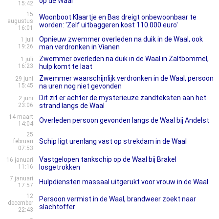
op de Waal
15:42
15
Woonboot Klaartje en Bas dreigt onbewoonbaar te
augustus
worden: 'Zelf uitbaggeren kost 110.000 euro'
16:01
Opnieuw zwemmer overleden na duik in de Waal, ook
1 juli
19:26
man verdronken in Vianen
Zwemmer overleden na duik in de Waal in Zaltbommel,
1 juli
16:23
hulp komt te laat
Zwemmer waarschijnlijk verdronken in de Waal, persoon
29 juni
15:45
na uren nog niet gevonden
Dit zit er achter de mysterieuze zandteksten aan het
2 juni
23:06
strand langs de Waal
14 maart
Overleden persoon gevonden langs de Waal bij Andelst
14:04
25
Schip ligt urenlang vast op strekdam in de Waal
februari
07:53
Vastgelopen tankschip op de Waal bij Brakel
16 januari
11:16
losgetrokken
7 januari
Hulpdiensten massaal uitgerukt voor vrouw in de Waal
17:57
12
Persoon vermist in de Waal, brandweer zoekt naar
december
slachtoffer
22:43