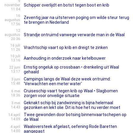
9
Schipper overlijdt en botst tegen boot en krib
november
11:04
16
Zeventig jaar na uitsterven poging om wilde steur terug
augustus
te brengen in Nederland
17:56
12
Strandje ontruimd vanwege verwarde man in de Waal
augustus
20:36
16 juli
Vrachtschip vaart op krib en dreigt te zinken
11:26
10 juli
Aanhouding in onderzoek naar ketelbouwer
13:16
Ernstig ongeluk op crossbaan • drenkeling uit Waal
22 juni
13:17
gehaald
Campings langs de Waal deze week ontruimd:
3 juni
15:48
'Verwachten een meter water'
Cruiseschip vaart tegen krib op Waal • Slagbomen
6 mei
18:36
zorgen voor onveilige situatie
Geknakt schip bij zandwinning is bijna helemaal
3 mei
14:43
gezonken en lekt olie. Dit is hoe het nu verder moet
Twee gewonden door botsing binnenvaartschepen op
14 april
14:09
de Waal
Waaloversteek afgelast, oefening Rode Baretten
4 april
14:00
aangepast