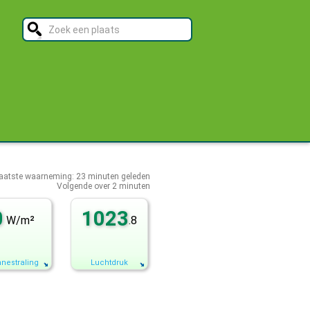
aatste waarneming:
23
minuten geleden
Volgende over
2 minuten
0
1023
W/m²
.8
nestraling
Luchtdruk