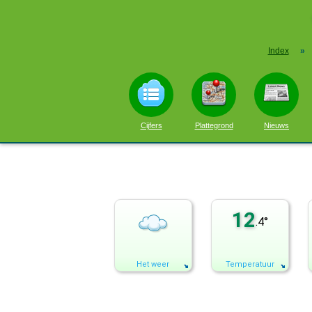
Index
»
Cijfers
Plattegrond
Nieuws
12
.4°
Het weer
Temperatuur