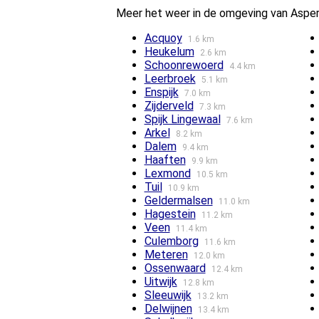
Meer het weer in de omgeving van Aspe
Acquoy
1.6 km
Heukelum
2.6 km
Schoonrewoerd
4.4 km
Leerbroek
5.1 km
Enspijk
7.0 km
Zijderveld
7.3 km
Spijk Lingewaal
7.6 km
Arkel
8.2 km
Dalem
9.4 km
Haaften
9.9 km
Lexmond
10.5 km
Tuil
10.9 km
Geldermalsen
11.0 km
Hagestein
11.2 km
Veen
11.4 km
Culemborg
11.6 km
Meteren
12.0 km
Ossenwaard
12.4 km
Uitwijk
12.8 km
Sleeuwijk
13.2 km
Delwijnen
13.4 km