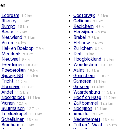
ren
Leerdam
Oosterwijk
1.9 km
2.4 km
Rhenoy
Gellicum
3.0 km
3.1 km
Rumpt
Kedichem
4.5 km
4.8 km
Beesd
Herwijnen
6.2 km
6.2 km
Nieuwland
Brakel
7.1 km
7.2 km
Vuren
Hellouw
7.6 km
7.6 km
Hei- en Boeicop
Zuilichem
7.9 km
8.1 km
Meerkerk
Deil
9.0 km
9.1 km
Nieuwaal
Hoogblokland
9.4 km
9.5 km
Everdingen
Woudrichem
10.0 km
10.3 km
Poederoijen
Aalst
10.6 km
10.9 km
Rijswijk NB
Gorinchem
10.9 km
11.0 km
Tricht
Gameren
11.0 km
11.1 km
Hoornaar
Giessen
11.3 km
11.4 km
Andel
Waardenburg
11.5 km
11.5 km
Noordeloos
Hoef en Haag
11.8 km
11.9 km
Vianen
Zaltbommel
12.1 km
12.2 km
Buurmalsen
Neerijnen
12.7 km
12.8 km
Lopikerkapel
Ameide
13.1 km
13.1 km
Schelluinen
Nederhemert
13.4 km
13.4 km
Bruchem
Tull en 't Waal
13.5 km
13.5 km