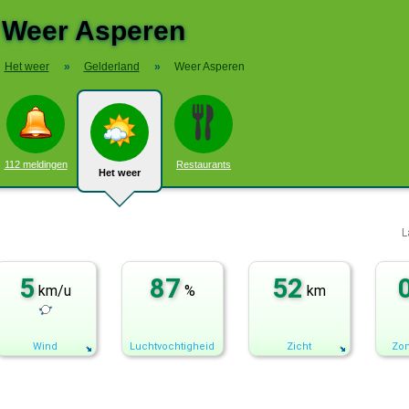
Weer Asperen
Het weer
»
Gelderland
»
Weer Asperen
112 meldingen
Restaurants
Het weer
L
5
87
52
km/u
%
km
Wind
Luchtvochtigheid
Zicht
Zon