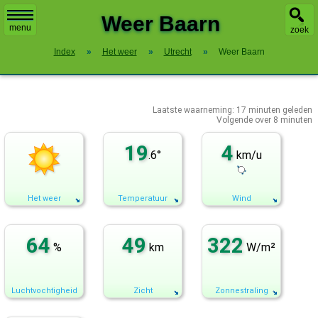
X
Weer Baarn
menu
zoek
Index
»
Het weer
»
Utrecht
»
Weer Baarn
Laatste waarneming:
17
minuten geleden
Volgende over
8 minuten
19
4
.6°
km/u
Het weer
Temperatuur
Wind
64
49
322
%
km
W/m²
Luchtvochtigheid
Zicht
Zonnestraling