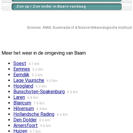
Zon op / Zon onder in Baarn vandaag
Bronnen:
KNMI
,
Buienradar.nl
&
Noorse Meteorologische Instituut
Meer het weer in de omgeving van Baarn
Soest
4.1 km
Eemnes
5.2 km
Eemdijk
5.3 km
Lage Vuursche
6.0 km
Hoogland
6.3 km
Bunschoten-Spakenburg
6.6 km
Laren
6.8 km
Blaricum
7.6 km
Hilversum
8.4 km
Hollandsche Rading
8.6 km
Den Dolder
8.6 km
Amersfoort
9.0 km
Huizen
9.7 km