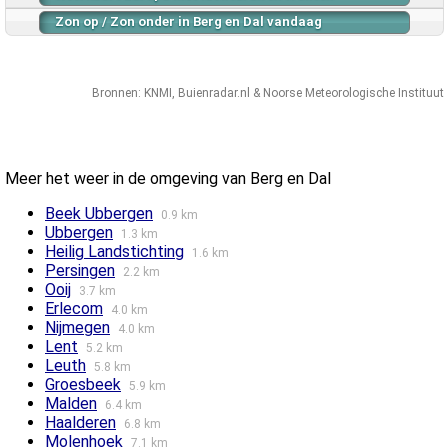
Zon op / Zon onder in Berg en Dal vandaag
Bronnen:
KNMI
,
Buienradar.nl
&
Noorse Meteorologische Instituut
Meer het weer in de omgeving van Berg en Dal
Beek Ubbergen
0.9 km
Ubbergen
1.3 km
Heilig Landstichting
1.6 km
Persingen
2.2 km
Ooij
3.7 km
Erlecom
4.0 km
Nijmegen
4.0 km
Lent
5.2 km
Leuth
5.8 km
Groesbeek
5.9 km
Malden
6.4 km
Haalderen
6.8 km
Molenhoek
7.1 km