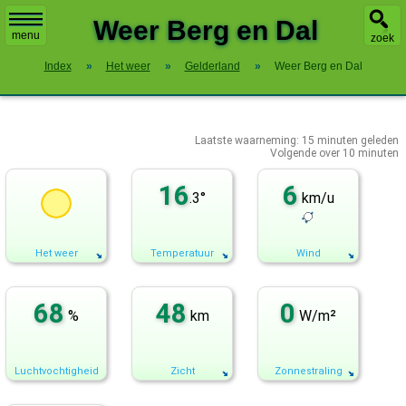
X
Weer Berg en Dal
menu
zoek
Index
»
Het weer
»
Gelderland
»
Weer Berg en Dal
Laatste waarneming:
15
minuten geleden
Volgende over
10 minuten
16
6
.3°
km/u
Het weer
Temperatuur
Wind
68
48
0
%
km
W/m²
Luchtvochtigheid
Zicht
Zonnestraling