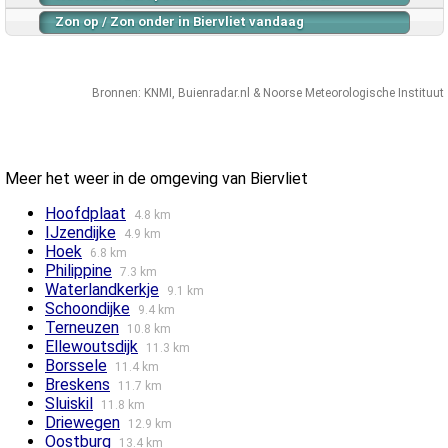
Zon op / Zon onder in Biervliet vandaag
Bronnen:
KNMI
,
Buienradar.nl
&
Noorse Meteorologische Instituut
Meer het weer in de omgeving van Biervliet
Hoofdplaat
4.8 km
IJzendijke
4.9 km
Hoek
6.8 km
Philippine
7.3 km
Waterlandkerkje
9.1 km
Schoondijke
9.4 km
Terneuzen
10.8 km
Ellewoutsdijk
11.3 km
Borssele
11.4 km
Breskens
11.7 km
Sluiskil
11.8 km
Driewegen
12.9 km
Oostburg
13.4 km