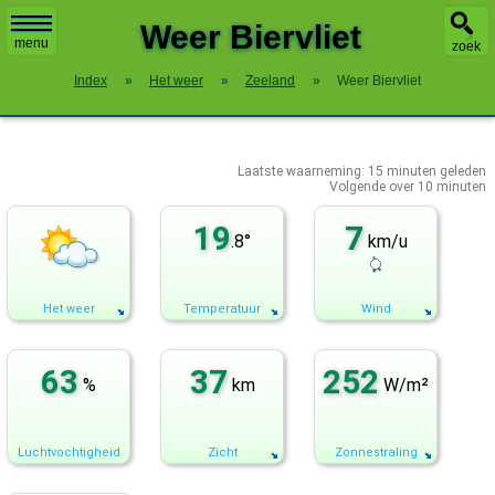
X
Weer Biervliet
menu
zoek
Index
»
Het weer
»
Zeeland
»
Weer Biervliet
Laatste waarneming:
15
minuten geleden
Volgende over
10 minuten
19
7
.8°
km/u
Het weer
Temperatuur
Wind
63
37
252
%
km
W/m²
Luchtvochtigheid
Zicht
Zonnestraling