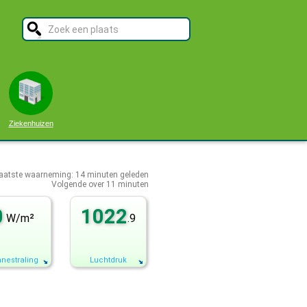
Ziekenhuizen
aatste waarneming:
14
minuten geleden
Volgende over
11 minuten
0
1022
W/m²
.9
nestraling
Luchtdruk