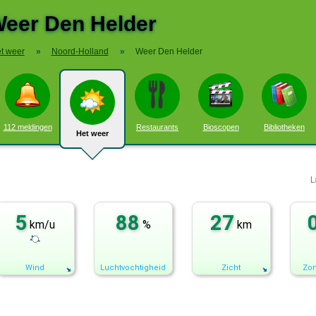
eer Den Helder
t weer
»
Noord-Holland
»
Weer Den Helder
112 meldingen
Restaurants
Bioscopen
Bibliotheken
Het weer
L
5
88
27
km/u
%
km
Wind
Luchtvochtigheid
Zicht
Zon