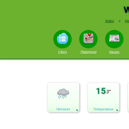
W
Index
»
He
Cijfers
Plattegrond
Nieuws
15
.3°
Het weer
Temperatuur