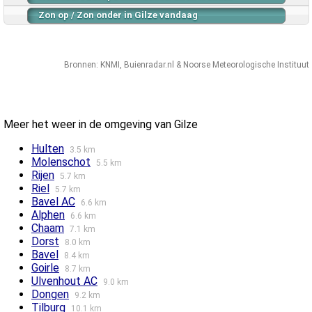
Zon op / Zon onder in Gilze vandaag
Bronnen:
KNMI
,
Buienradar.nl
&
Noorse Meteorologische Instituut
Meer het weer in de omgeving van Gilze
Hulten
3.5 km
Molenschot
5.5 km
Rijen
5.7 km
Riel
5.7 km
Bavel AC
6.6 km
Alphen
6.6 km
Chaam
7.1 km
Dorst
8.0 km
Bavel
8.4 km
Goirle
8.7 km
Ulvenhout AC
9.0 km
Dongen
9.2 km
Tilburg
10.1 km