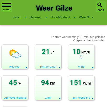
X
Weer Gilze
menu
zoek
Index
»
Het weer
»
Noord-Brabant
»
Weer Gilze
Laatste waarneming:
21
minuten geleden
Volgende over
4 minuten
21
10
.3°
km/u
Het weer
Temperatuur
Wind
45
94
151
%
km
W/m²
Luchtvochtigheid
Zicht
Zonnestraling