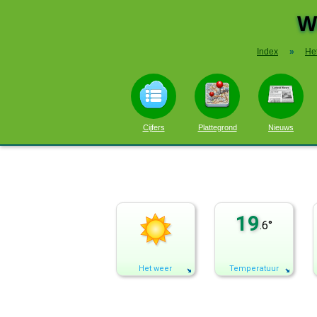
W
Index
»
He
Cijfers
Plattegrond
Nieuws
19
.6°
Het weer
Temperatuur