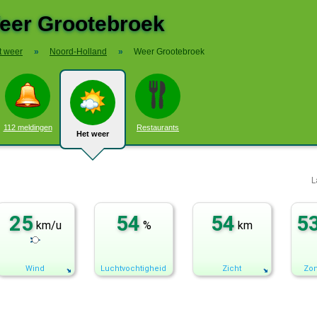
eer Grootebroek
t weer
»
Noord-Holland
»
Weer Grootebroek
112 meldingen
Restaurants
Het weer
L
25
54
54
5
km/u
%
km
Wind
Luchtvochtigheid
Zicht
Zon