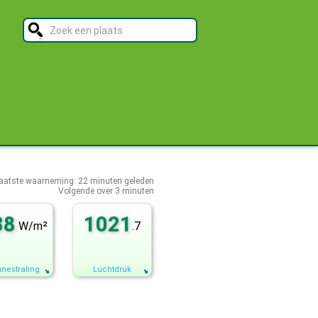
aatste waarneming:
22
minuten geleden
Volgende over
3 minuten
38
1021
W/m²
.7
nestraling
Luchtdruk