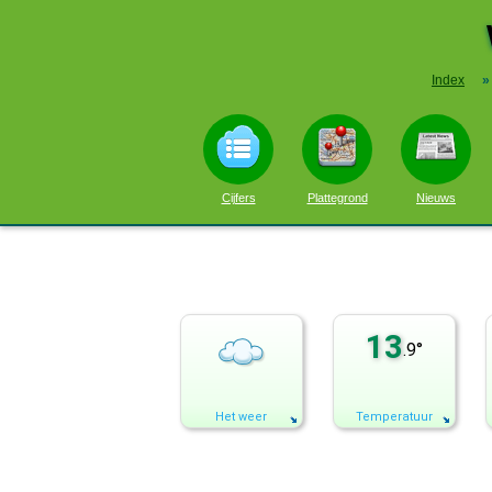
Index
»
Cijfers
Plattegrond
Nieuws
13
.9°
Het weer
Temperatuur