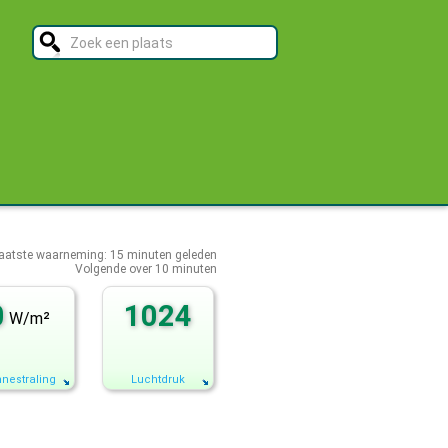
aatste waarneming:
15
minuten geleden
Volgende over
10 minuten
0
1024
W/m²
nestraling
Luchtdruk