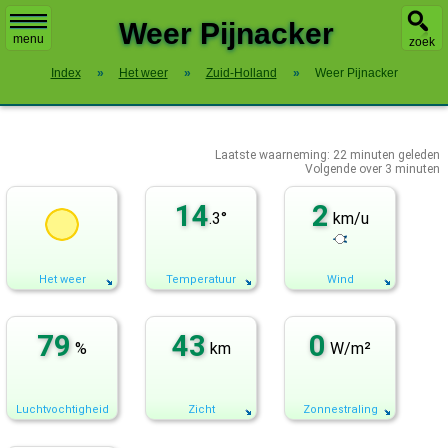
X
Weer Pijnacker
menu
zoek
Index
»
Het weer
»
Zuid-Holland
»
Weer Pijnacker
Laatste waarneming:
22
minuten geleden
Volgende over
3 minuten
14
2
.3°
km/u
Het weer
Temperatuur
Wind
79
43
0
%
km
W/m²
Luchtvochtigheid
Zicht
Zonnestraling