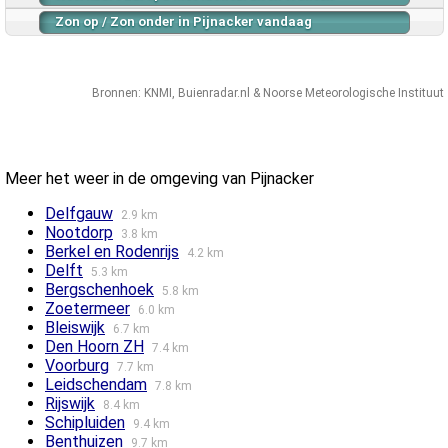
Zon op / Zon onder in Pijnacker vandaag
Bronnen:
KNMI
,
Buienradar.nl
&
Noorse Meteorologische Instituut
Meer het weer in de omgeving van Pijnacker
Delfgauw
2.9 km
Nootdorp
3.8 km
Berkel en Rodenrijs
4.2 km
Delft
5.3 km
Bergschenhoek
5.8 km
Zoetermeer
6.0 km
Bleiswijk
6.7 km
Den Hoorn ZH
7.4 km
Voorburg
7.7 km
Leidschendam
7.8 km
Rijswijk
8.4 km
Schipluiden
9.4 km
Benthuizen
9.7 km