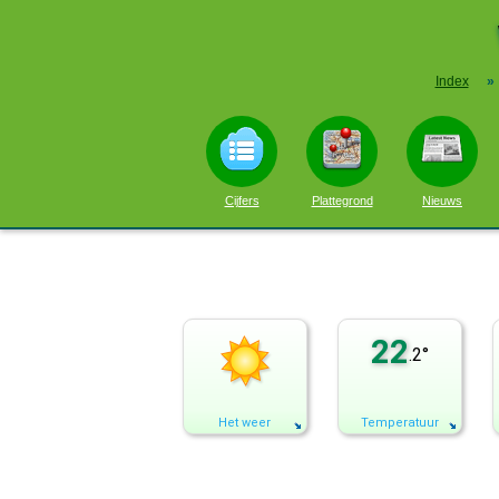
Index
»
Cijfers
Plattegrond
Nieuws
22
.2°
Het weer
Temperatuur