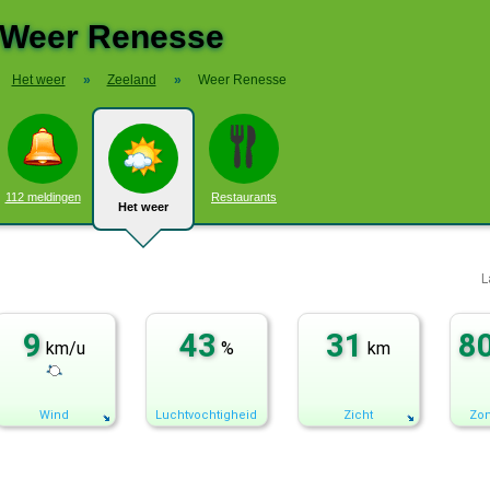
Weer Renesse
Het weer
»
Zeeland
»
Weer Renesse
112 meldingen
Restaurants
Het weer
L
9
43
31
8
km/u
%
km
Wind
Luchtvochtigheid
Zicht
Zon