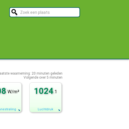
aatste waarneming:
20
minuten geleden
Volgende over
5 minuten
08
1024
W/m²
.1
nestraling
Luchtdruk