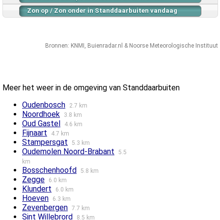
Zon op / Zon onder in Standdaarbuiten vandaag
Bronnen:
KNMI
,
Buienradar.nl
&
Noorse Meteorologische Instituut
Meer het weer in de omgeving van Standdaarbuiten
Oudenbosch
2.7 km
Noordhoek
3.8 km
Oud Gastel
4.6 km
Fijnaart
4.7 km
Stampersgat
5.3 km
Oudemolen Noord-Brabant
5.5
km
Bosschenhoofd
5.8 km
Zegge
6.0 km
Klundert
6.0 km
Hoeven
6.3 km
Zevenbergen
7.7 km
Sint Willebrord
8.5 km