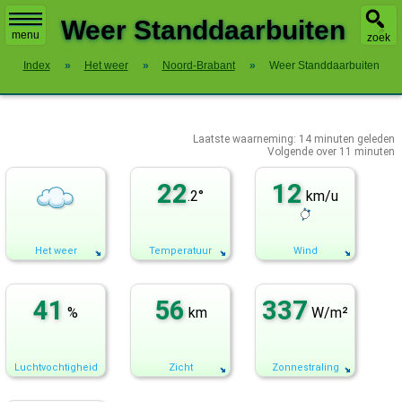
X
Weer Standdaarbuiten
menu
zoek
Index
»
Het weer
»
Noord-Brabant
»
Weer Standdaarbuiten
Laatste waarneming:
14
minuten geleden
Volgende over
11 minuten
22
12
.2°
km/u
Het weer
Temperatuur
Wind
41
56
337
%
km
W/m²
Luchtvochtigheid
Zicht
Zonnestraling